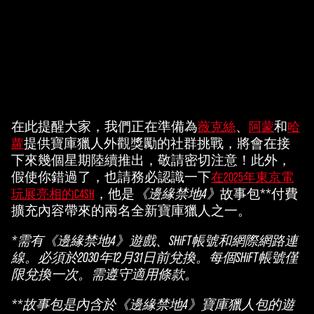
在此提醒大家，我們正在準備為
、
和
薇克絲
阿蒙
哈
A
提供寶庫獵人外觀獎勵的社群挑戰，將會在接
蘿
c
下來幾個星期陸續推出，敬請密切注意！此外，
假使你錯過了，也請務必認識一下
在2025年東京電
c
，他是
《邊緣禁地4》
故事包**付費
玩展亮相的C4SH
e
擴充內容帶來的兩名全新寶庫獵人之一。
p
*需有《邊緣禁地4》遊戲、SHiFT帳號和網際網路連
t
線。必須於2030年12月31日前兌換。每個SHiFT帳號僅
限兌換一次。需遵守適用條款。
&
**故事包是內含於《邊緣禁地4》寶庫獵人包的遊
P