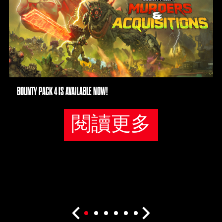
YouT
ube
的
隱
私
權
政
策
BOUNTY PACK 4 IS AVAILABLE NOW!
，
並
閱讀更多
同
意
將
資
料
傳
輸
至
Goog