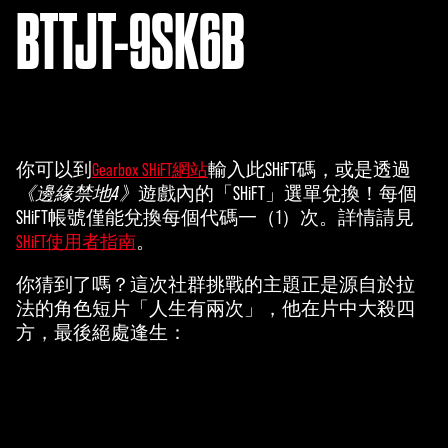
BTTJT-9SK6B
你可以到
輸入此SHiFT碼，或是透過
Gearbox SHiFT網站
《邊緣禁地4》
遊戲內的「SHiFT」選單兌換！每個
SHiFT帳號僅能兌換每個代碼一（1）次。詳情請見
。
SHiFT使用者指南
你猜到了嗎？這次社群挑戰的主題正是源自於拉
法的角色短片「人生有兩次」，他在片中大殺四
方，最後絕處逢生：