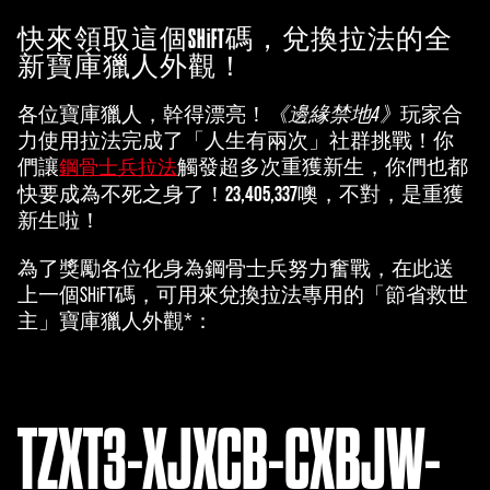
快來領取這個SHiFT碼，兌換拉法的全
新寶庫獵人外觀！
各位寶庫獵人，幹得漂亮！
《邊緣禁地4》
玩家合
力使用拉法完成了「人生有兩次」社群挑戰！你
們讓
觸發超多次重獲新生，你們也都
鋼骨士兵拉法
23,405,337
快要成為不死之身了！
噢，不對，是重獲
新生啦！
為了獎勵各位化身為鋼骨士兵努力奮戰，在此送
上一個SHiFT碼，可用來兌換拉法專用的「節省救世
主」寶庫獵人外觀*：
TZXT3-XJXCB-CXBJW-