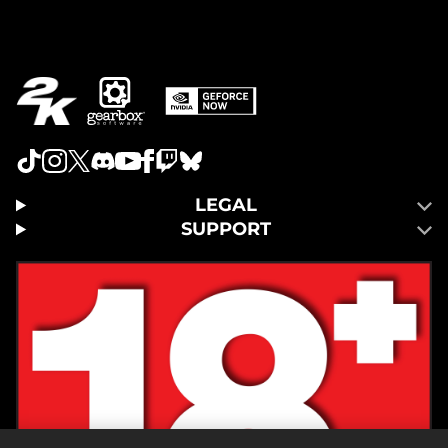
le伺
服
器
。
LEGAL
SUPPORT