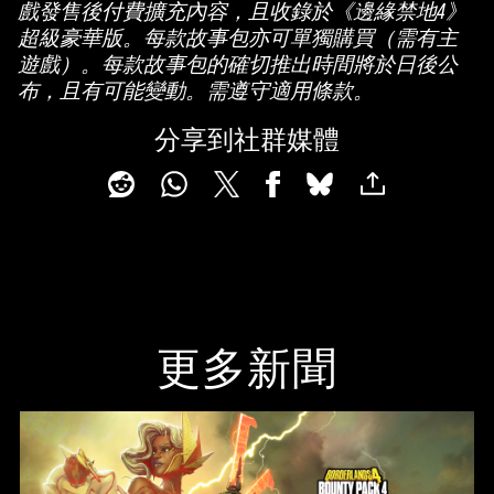
戲發售後付費擴充內容，且收錄於《邊緣禁地4》
l
超級豪華版。每款故事包亦可單獨購買（需有主
遊戲）。每款故事包的確切推出時間將於日後公
a
布，且有可能變動。需遵守適用條款。
y
分享到社群媒體
點
擊
「
播
放
」
即
更多新聞
表
示
你
同
意