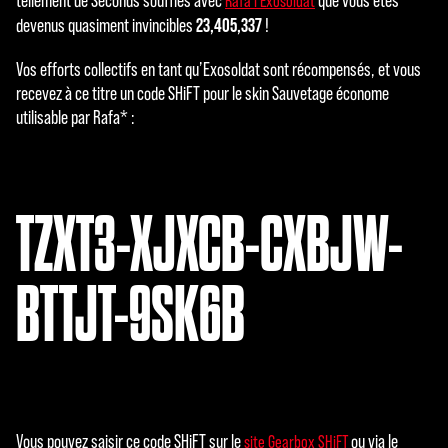
tellement de Seconds souffles avec
que vous êtes
Rafa l’Exosoldat
23,405,337
devenus quasiment invincibles
!
Vos efforts collectifs en tant qu’Exosoldat sont récompensés, et vous
recevez à ce titre un code SHiFT pour le skin Sauvetage économe
utilisable par Rafa* :
TZXT3-XJXCB-CXBJW-
BTTJT-9SK6B
Vous pouvez saisir ce code SHiFT sur le
ou via le
site Gearbox SHiFT