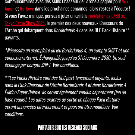
communautaires avec des skins Chasseur de l’Arche à gagner pour
,
Vex
c
et
dans les prochaines semaines, alors restez à l’écoute !
Amon
Harlowe
Si vous l’avez manqué, pensez à jeter un œil à la
révélation de C4SH au
c
, le premier des deux nouveaux Chasseurs de
Tokyo Game Show 2025
e
l’Arche qui débarquent dans
Borderlands 4
dans les DLC Pack Histoire**
payants.
p
t
*Nécessite un exemplaire du jeu Borderlands 4, un compte SHiFT et une
connexion internet. Échangeable jusqu’au 31 décembre 2030. Un seul
&
échange par compte SHiFT. Voir conditions.
P
**Les Packs Histoire sont des DLC post-lancement payants, inclus
l
dans le Pack Chasseur de l’Arche Borderlands 4 et dans Borderlands 4
Édition Super Deluxe. Ils seront également vendus séparément (jeu de
a
base requis). Les dates exactes de sortie de chaque Pack Histoire
y
seront annoncées ultérieurement et pourront être modifiées. Voir
conditions.
En
PARTAGER SUR LES RÉSEAUX SOCIAUX
cliqu