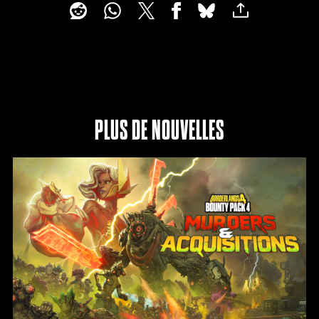
ant
sur
Joue
r,
vous
acce
ptez
PLUS DE NOUVELLES
la
politi
que
de
confi
denti
alité
de
YouT
ube
et le