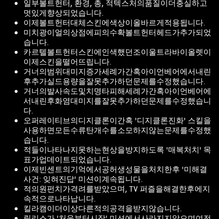
일부볼트헌터, 환경, 총, 적텍스처의품질이더충실하고
멋있게향상되었습니다.
이제볼트헌터대체스킨에색상이올바르게적용됩니다.
미치광이얼의상점에피의수확볼트헌터헤드가추가되었
습니다.
카르텔볼트헌터스킨에인색했던조이울트라바이올렛이
이제스킨을떨어뜨립니다.
거너의범위대미지증가세례가간혹아이언베어에서내린
후추가실드용량을잘못추가하던문제를수정했습니다.
거너의발사속도및치명타피해세례가간혹아이언베어에
서내린후화염대미지를잘못추가하던문제를수정했습니
다.
오퍼레이티브의디지클론이간혹 '디지클론진화' 스킬을
사용하면모든수류탄개수를소모하지않는문제를수정했
습니다.
적들이나타나지못하는현상을방지하도록 '매복처치' 목
표가업데이트되었습니다.
이제빈센트의기억에서공허생성물을처치한후 '미해결
사건: 잊혀진답' 미션이계속됩니다.
적의원펀치가격려를받았으며, TV 퍼즐을해결한후에지
속적으로나타납니다.
킬라캠이더이상다른적의공격을받지않습니다.
릴리스가 '처음부터시작' 미션에서사라지지않으며여전