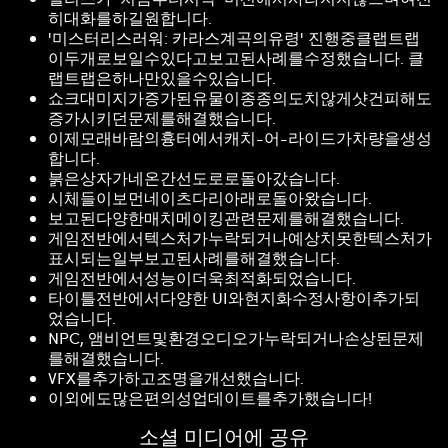
히대화를하길원합니다.
'미스터리스러워: 카라스계곡의유령' 진행중클랩트랩
이두개로보일수있다고보고된사례를수정했습니다. 클
랩트랩은하나만있을수있습니다.
쇼크대미지가증가된유물이종종의도치않게샷건피해도
증가시키던문제를해결했습니다.
이제모래바람의흉터에서캐치-어-라이드가차량을생성
합니다.
붉은상자가네온간선도로로돌아갔습니다.
시체들이보먼네이츠다리아래로돌아왔습니다.
보고된다양한매치메이킹관련문제를해결했습니다.
게임전반에서텍스처가누락되거나예상치못한텍스처가
표시되는일부보고된사례를해결했습니다.
게임전반에서성능이더욱최적화되었습니다.
타이틀전반에서다양한 UI와현지화수정사항이추가되
었습니다.
NPC, 앰비언트및환경오디오가누락되거나손상된문제
를해결했습니다.
VFX를추가하고조명을개선했습니다.
이외에도많은편의성업데이트를추가했습니다!
소셜 미디어에 공유