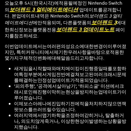
오늘오후 5시(한국시각)에적용될예정인 Nintendo Switch
보더랜드 3 얼티메이트에디션
의
업데이트를공개합니
다. 본업데이트내역은 Nintendo Switch의
보더랜드 3 얼티
보더랜드 3
메이트에디션
에만적용되며, 다른플랫폼의
에대
보더랜드 3 업데이트노트
한최신정보는플랫폼전용
페이
지를참조하세요.
이번업데이트에서는여러편의성요소에대한변경이이루어졌
지만, 특히커뮤니티에서제기한우려사항을바탕으로적용한
몇가지구체적인변화에대해말씀드리고자합니다.
새게임을시작할때와매치메이킹이진행중일때를포함하
여특정부분에서게임전반에걸쳐보고된여러크래시문제
를해결하는안정성업데이트가적용되었습니다.
'피의주행', '공격에서살아남기', '하피소굴' 미션에서크
래시로인해진행이막히는현상을방지하는업데이트가이
루어졌습니다.
이제보스아레나에진입하기전에적을처치하지않으면잭
팟보스를쓰러뜨릴수있습니다.
여러지역에서맵기하학을조정하여갇히거나, 탈출하거
나, 의도치않게죽거나, 이상한현상이발생하는상황을방
지했습니다.