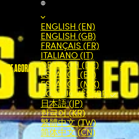
BR
ENGLISH (EN)
ENGLISH (GB)
FRANÇAIS (FR)
ITALIANO (IT)
DEUTSCH (DE)
MPRE AGORA
ESPAÑOL (ES)
ESPAÑOL (MX)
PORTUGUÊS (BR)
日本語 (JP)
한국어 (KR)
繁體中文 (TW)
简体中文 (CN)