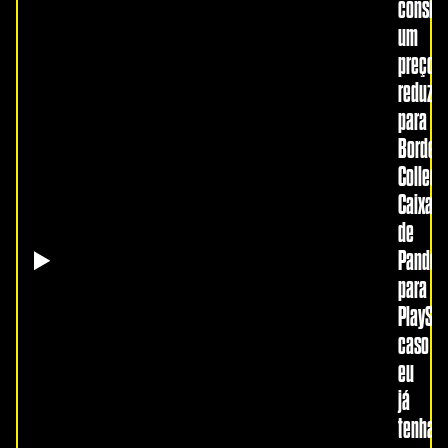
consig
um
preço
reduzid
para
Borderl
Collect
Caixa
de
Pandor
para
PlaySta
caso
eu
já
tenha