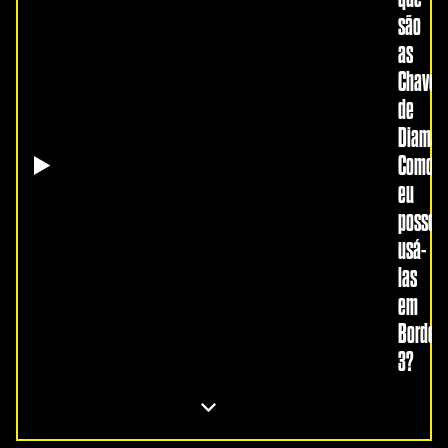
são
as
Chaves
de
Diaman
Como
eu
posso
usá-
las
em
Borderl
3?