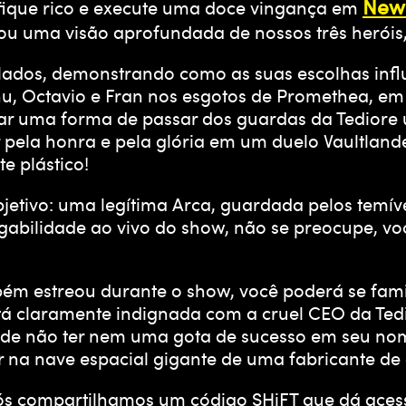
New 
ique rico e execute uma doce vingança em
 uma visão aprofundada de nossos três heróis,
dos, demonstrando como as suas escolhas influ
Anu, Octavio e Fran nos esgotos de Promethea, em
r uma forma de passar dos guardas da Tediore u
ar pela honra e pela glória em um duelo Vaultla
e plástico!
jetivo: uma legítima Arca, guardada pelos temíve
gabilidade ao vivo do show, não se preocupe, vo
bém estreou durante o show, você poderá se fami
tá claramente indignada com a cruel CEO da Tedi
e não ter nem uma gota de sucesso em seu nome
r na nave espacial gigante de uma fabricante de
ós compartilhamos um código SHiFT que dá acess