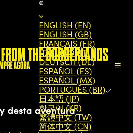
BR
ENGLISH (EN)
ENGLISH (GB)
FRANÇAIS (FR)
 FROM THE BORDERLANDS
ITALIANO (IT)
DEUTSCH (DE)
MPRE AGORA
ESPAÑOL (ES)
ESPAÑOL (MX)
PORTUGUÊS (BR)
日本語 (JP)
한국어 (KR)
ay desta aventura
繁體中文 (TW)
简体中文 (CN)