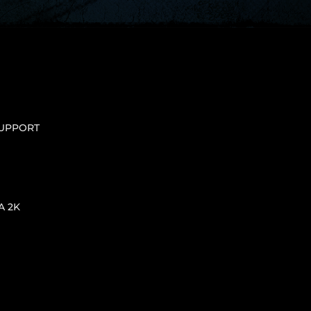
UPPORT
A 2K