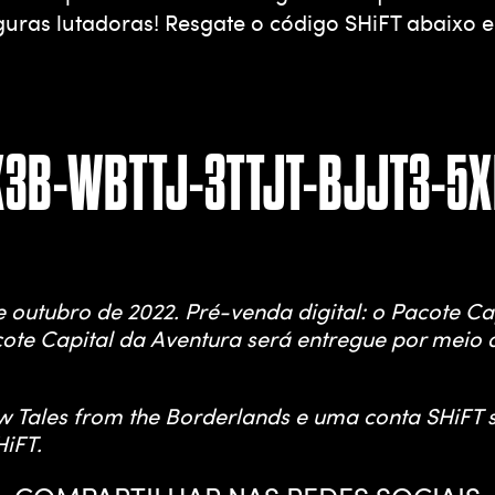
figuras lutadoras! Resgate o código SHiFT abaix
3B-WBTTJ-3TTJT-BJJT3-5
e outubro de 2022. Pré-venda digital: o Pacote C
cote Capital da Aventura será entregue por meio 
 Tales from the Borderlands e uma conta SHiFT s
HiFT.