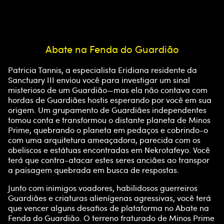
Ao
clicar
em
jogar
,
Abate na Fenda do Guardião
A
você
conc
Patricia Tannis, a especialista Eridiana residente da
c
orda
Sanctuary III enviou você para investigar um sinal
com
misterioso de um Guardião—mas ela não contava com
c
a
hordas de Guardiães hostis esperando por você em sua
políti
origem. Um grupamento de Guardiães independentes
e
ca
tomou conta e transformou o distante planeta de Minos
de
Prime, quebrando o planeta em pedaços e cobrindo-o
p
com uma arquitetura ameaçadora, parecida com os
priv
obeliscos e estátuas encontradas em Nekrotafeyo. Você
acid
t
terá que contra-atacar estes seres anciães ao transpor
ade
a paisagem quebrada em busca de respostas.
do
&
Junto com inimigos voadores, habilidosos guerreiros
YouT
Guardiães e criaturas alienígenas agressivas, você terá
ube
P
que vencer alguns desafios de plataforma no Abate na
e
Fenda do Guardião. O terreno fraturado de Minos Prime
com