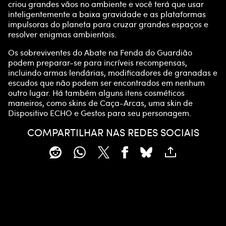
l
criou grandes vãos no ambiente e você terá que usar
a
inteligentemente a baixa gravidade e as plataformas
trans
a
impulsoras do planeta para cruzar grandes espaços e
ferên
resolver enigmas ambientais.
cia
y
de
Os sobreviventes do Abate na Fenda do Guardião
dado
podem preparar-se para incríveis recompensas,
s
incluindo armas lendárias, modificadores de granadas e
para
escudos que não podem ser encontrados em nenhum
Ao
os
outro lugar. Há também alguns itens cosméticos
clicar
servi
maneiros, como skins de Caça-Arcas, uma skin de
em
dores
Dispositivo ECHO e Gestos para seu personagem.
jogar
do
,
Goog
COMPARTILHAR NAS REDES SOCIAIS
você
le.
conc
orda
com
a
políti
ca
de
priv