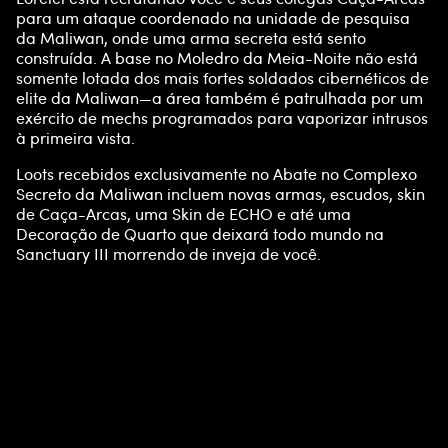
para um ataque coordenado na unidade de pesquisa
c
da Maliwan, onde uma arma secreta está sento
construída. A base no Moledro da Meia-Noite não está
e
somente lotada dos mais fortes soldados cibernéticos de
elite da Maliwan—a área também é patrulhada por um
p
exército de mechs programados para vaporizar intrusos
à primeira vista.
t
Loots recebidos exclusivamente no Abate no Complexo
Secreto da Maliwan incluem novas armas, escudos, skin
&
de Caça-Arcas, uma Skin de ECHO e até uma
Decoração de Quarto que deixará todo mundo na
P
Sanctuary III morrendo de inveja de você.
l
a
y