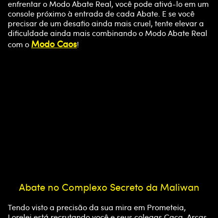
enfrentar o Modo Abate Real, você pode ativá-lo em um
console próximo à entrada de cada Abate. E se você
precisar de um desafio ainda mais cruel, tente elevar a
dificuldade ainda mais combinando o Modo Abate Real
Modo Caos
com o
!
Abate no Complexo Secreto da Maliwan
A
Tendo visto a precisão da sua mira em Prometeia,
c
Lorelei está recrutando você e seus colegas Caça-Arcas