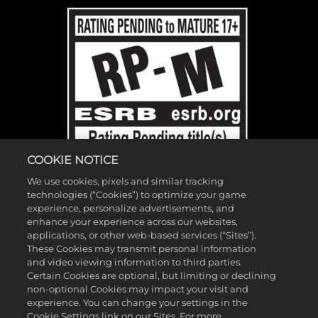
COOKIE NOTICE
We use cookies, pixels and similar tracking
technologies (“Cookies”) to optimize your game
experience, personalize advertisements, and
enhance your experience across our websites,
©2026 Gearbox Software. Publicado pela 2K Games. Desenvolvido
applications, or other web-based services (“Sites”).
These Cookies may transmit personal information
pela Gearbox. Gearbox, Borderlands e os logotipos relacionados são
and video viewing information to third parties.
marcas comerciais da Gearbox Software, LLC. 2K e o logotipo 2K são
Certain Cookies are optional, but limiting or declining
non-optional Cookies may impact your visit and
marcas comerciais da Take-Two Interactive Software, Inc. Todas as
experience. You can change your settings in the
outras marcas registradas e comerciais são de propriedade de seus
Cookie Settings link on our Sites. For more