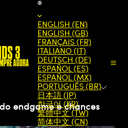
BR
ENGLISH (EN)
ENGLISH (GB)
FRANÇAIS (FR)
NDS 3
ITALIANO (IT)
DEUTSCH (DE)
MPRE AGORA
ESPAÑOL (ES)
ESPAÑOL (MX)
PORTUGUÊS (BR)
日本語 (JP)
한국어 (KR)
o do endgame e chances
繁體中文 (TW)
简体中文 (CN)