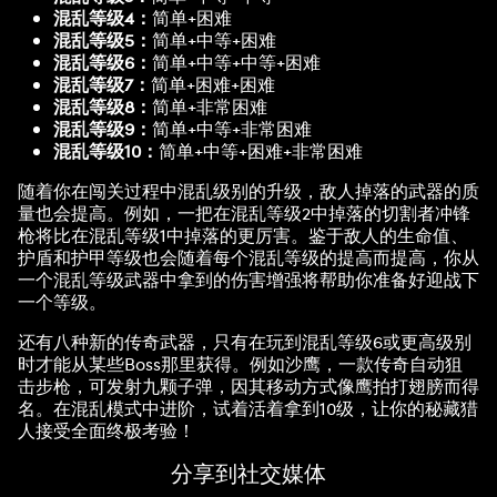
混乱等级4：
简单+困难
混乱等级5：
简单+中等+困难
混乱等级6：
简单+中等+中等+困难
混乱等级7：
简单+困难+困难
混乱等级8：
简单+非常困难
混乱等级9：
简单+中等+非常困难
混乱等级10：
简单+中等+困难+非常困难
随着你在闯关过程中混乱级别的升级，敌人掉落的武器的质
量也会提高。例如，一把在混乱等级2中掉落的切割者冲锋
枪将比在混乱等级1中掉落的更厉害。鉴于敌人的生命值、
护盾和护甲等级也会随着每个混乱等级的提高而提高，你从
一个混乱等级武器中拿到的伤害增强将帮助你准备好迎战下
一个等级。
还有八种新的传奇武器，只有在玩到混乱等级6或更高级别
时才能从某些Boss那里获得。例如沙鹰，一款传奇自动狙
击步枪，可发射九颗子弹，因其移动方式像鹰拍打翅膀而得
名。在混乱模式中进阶，试着活着拿到10级，让你的秘藏猎
人接受全面终极考验！
分享到社交媒体