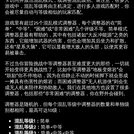
卡访问并激活混乱模式，或调整混乱级别。请注意，在多人
游戏中，混乱等级将由主机决定，进行多人游戏匹配时，你
会被尽量自动与等级相似的玩家匹配。
游戏里有超过25个混乱模式调整器，每个调整器的在“简
单”、“中等”、“困难”或“非常困难”几个评级不等。简单模式
调整器是最有帮助的，其中有包括诸如“大反冲能源”之类的
东西，它能增加武器的伤害，但也会增加其后坐力和扩散。
还有“星系大脑”，它可以显着增大敌人的头部，以便其更容
易被暴击。
不过当你冒险挑战中等调整器甚至难度更大的那些，一切就
开始变得更具挑战性了。比如中等调整器“地板变熔岩”会
“鼓励”你不停地动，因为在你静止不动的时候脚下就会形成
一摊具有伤害性的熔岩；而困难调整器“无人机游侠”则会生
成无人机来陪伴和协助敌人。我们在其他地方也设置了很多
调整器，包括那些“非常困难”的调整器，你在野外会碰到。
调整器是随机的，但每个混乱等级中调整器的数量和单独级
别都相同，最高可达10级：
混乱等级1：
简单
混乱等级2：
简单+中等
混乱等级3：
简单+中等+中等