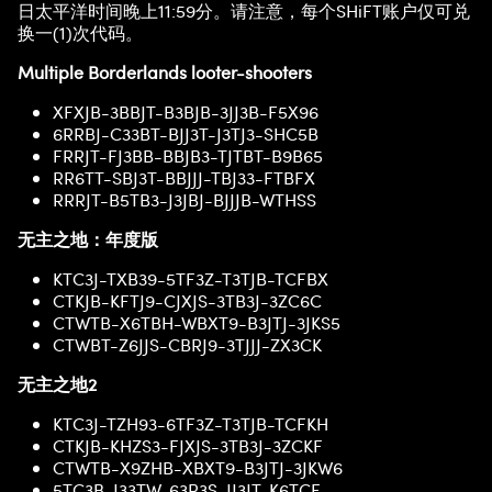
日太平洋时间晚上11:59分。请注意，每个SHiFT账户仅可兑
换一(1)次代码。
Multiple Borderlands looter-shooters
XFXJB-3BBJT-B3BJB-3JJ3B-F5X96
6RRBJ-C33BT-BJJ3T-J3TJ3-SHC5B
FRRJT-FJ3BB-BBJB3-TJTBT-B9B65
RR6TT-SBJ3T-BBJJJ-TBJ33-FTBFX
RRRJT-B5TB3-J3JBJ-BJJJB-WTHSS
无主之地：年度版
KTC3J-TXB39-5TF3Z-T3TJB-TCFBX
CTKJB-KFTJ9-CJXJS-3TB3J-3ZC6C
CTWTB-X6TBH-WBXT9-B3JTJ-3JKS5
CTWBT-Z6JJS-CBRJ9-3TJJJ-ZX3CK
无主之地2
KTC3J-TZH93-6TF3Z-T3TJB-TCFKH
CTKJB-KHZS3-FJXJS-3TB3J-3ZCKF
CTWTB-X9ZHB-XBXT9-B3JTJ-3JKW6
5TC3B-J33TW-63R3S-JJ3JT-K6TCF