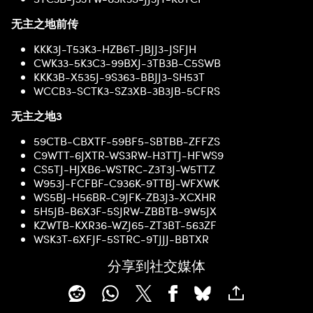
无主之地前传
KKK3J-T53K3-HZB6T-JBJJ3-JSFJH
CWK33-5K3C3-99BXJ-3TB3B-C5SWB
KKK3B-X535J-9S363-BBJJ3-SH53T
WCCB3-SCTK3-SZ3XB-3B3JB-5CFRS
无主之地3
59CTB-CBXTF-59BF5-SBTBB-ZFFZS
C9WTT-6JXTR-WS3RW-H3TTJ-HFWS9
CS5TJ-HJXB6-WSTRC-Z3T3J-W5TTZ
W953J-FCFBF-C936K-9TTBJ-WFXWK
WS5BJ-H56BR-C9JFK-ZB3J3-XCXHR
5H5JB-B6X3F-5SJRW-ZBBTB-9W5JX
KZWTB-KXR36-WZJ65-ZT3BT-563ZF
WSK3T-6XFJF-5STRC-9TJJJ-BBTXR
分享到社交媒体