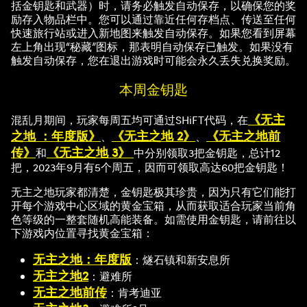
括金钥匙和武器）时，请务必触发自动保存，以确保您的奖
励存入物品栏中。您可以通过靠近任何存档点、传送至任何
快速旅行站或进入新地图来触发自动保存。如果您看到屏幕
左上角出现“秘藏”图标，那表明自动保存已触发。如果没有
触发自动保存，您在退出游戏时可能会永久丢失兑换奖励。
本周金钥匙
《无主
混乱月期间，玩家每周五均可通过SHiFT代码，在
之地 ：年度版》
《无主之地 2》
《无主之地前
、
、
传》
《无主之地 3》
和
中分别领取3把金钥匙，总计12
把，2023年9月有5个周五，因而可领取高达60把金钥匙！
无主之地玩家都清楚，金钥匙极其珍贵，因为只有它们能打
开每个游戏中心区域的黄金宝箱，从而获取适合玩家当前角
色等级的一整套随机高能装备。如需使用金钥匙，请前往以
下游戏内位置寻找黄金宝箱：
无主之地：年度版
：燧石镇和新安息所
无主之地2
：避难所
无主之地前传
：肯考迪亚