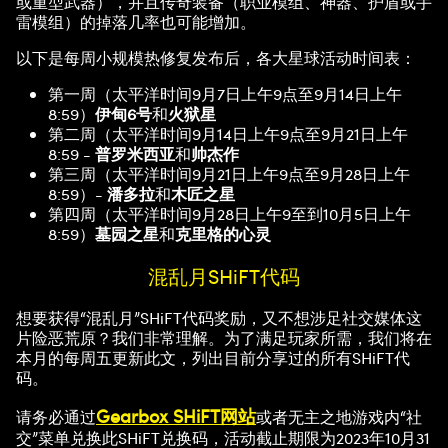
或重型武器），并且传奇装备（职业模组、神器、护盾或手
雷模组）的掉落几率也可能增加。
以下是每周小规模热修复发布后，各大星球活动时间表：
第一周（太平洋时间9月7日上午9点至9月14日上午
8:59）
伊甸6号
和
火狱星
第二周（太平洋时间9月14日上午9点至9月21日上午
8:59 -
普罗米西亚
和
帅杰作
第三周（太平洋时间9月21日上午9点至9月28日上午
8:59）-
潘多拉
和
木匠之星
第四周（太平洋时间9月28日上午9至到10月5日上午
8:59）
墓园之星
和
克里格的心灵
混乱月SHiFT代码
想要获得“混乱月”SHiFT代码奖励，又不想涉足社交媒体这
片险恶荒原？我们非常理解。为了满足玩家所需，我们将在
本月的每周五更新此文，列出目前分享过的所有SHiFT代
码。
Gearbox SHiFT网站
请务必通过
或者无主之地游戏内“社
交”菜单兑换此SHiFT兑换码，活动截止期限为2023年10月31