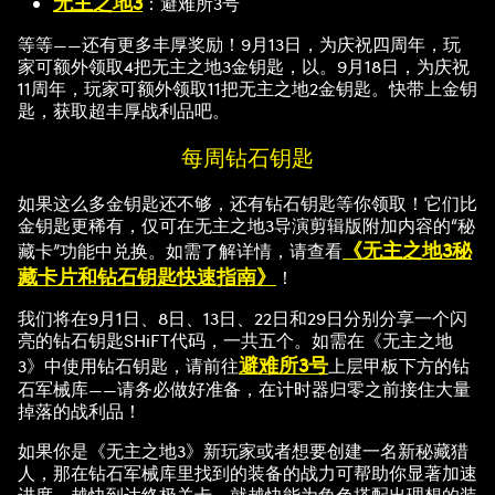
无主之地3
：避难所3号
等等——还有更多丰厚奖励！9月13日，为庆祝四周年，玩
家可额外领取4把无主之地3金钥匙，以。9月18日，为庆祝
11周年，玩家可额外领取11把无主之地2金钥匙。快带上金钥
匙，获取超丰厚战利品吧。
每周钻石钥匙
如果这么多金钥匙还不够，还有钻石钥匙等你领取！它们比
金钥匙更稀有，仅可在无主之地3导演剪辑版附加内容的“秘
《无主之地3秘
藏卡”功能中兑换。如需了解详情，请查看
藏卡片和钻石钥匙快速指南》
！
我们将在9月1日、8日、13日、22日和29日分别分享一个闪
亮的钻石钥匙SHiFT代码，一共五个。如需在《无主之地
避难所3号
3》中使用钻石钥匙，请前往
上层甲板下方的钻
石军械库——请务必做好准备，在计时器归零之前接住大量
掉落的战利品！
如果你是《无主之地3》新玩家或者想要创建一名新秘藏猎
人，那在钻石军械库里找到的装备的战力可帮助你显著加速