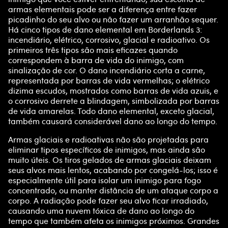
armas elementais pode ser a diferença entre fazer
picadinho do seu alvo ou não fazer um arranhão sequer.
Há cinco tipos de dano elemental em Borderlands 3:
incendiário, elétrico, corrosivo, glacial e radioativo. Os
primeiros três tipos são mais eficazes quando
correspondem à barra de vida do inimigo, com
sinalização de cor. O dano incendiário corta a carne,
representada por barras de vida vermelhas; o elétrico
dizima escudos, mostrados como barras de vida azuis, e
o corrosivo derrete a blindagem, simbolizada por barras
de vida amarelas. Todo dano elemental, exceto glacial,
também causará considerável dano ao longo do tempo.
Armas glaciais e radioativas não são projetadas para
eliminar tipos específicos de inimigos, mas ainda são
muito úteis. Os tiros gelados de armas glaciais deixam
seus alvos mais lentos, acabando por congelá-los; isso é
especialmente útil para isolar um inimigo para fogo
concentrado, ou manter distância de um ataque corpo a
corpo. A radiação pode fazer seu alvo ficar irradiado,
causando uma nuvem tóxica de dano ao longo do
tempo que também afeta os inimigos próximos. Grandes