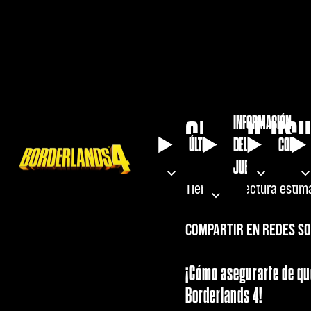
INFORMACIÓN
GUÍA DE US
ÚLTIMAS
DEL
COMUN
JUEGO
Tiempo de lectura estim
COMPARTIR EN REDES SO
¡Cómo asegurarte de que
Borderlands 4!