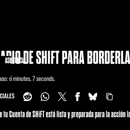
UARIO DE SHIFT PARA BORDERL
IDAD
ASISTENCIA
ado
6 minutes, 7 seconds
CIALES
 tu Cuenta de SHiFT está lista y preparada para la acción l