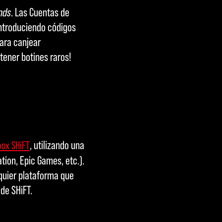
nds
. Las Cuentas de
introduciendo códigos
para canjear
tener botines raros!
, utilizando una
box SHiFT
ion, Epic Games, etc.).
quier plataforma que
 de SHiFT.