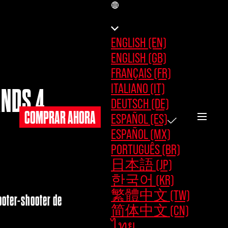
ES
ENGLISH (EN)
ENGLISH (GB)
FRANÇAIS (FR)
ITALIANO (IT)
ANDS 4
DEUTSCH (DE)
COMPRAR AHORA
ESPAÑOL (ES)
ESPAÑOL (MX)
PORTUGUÊS (BR)
日本語 (JP)
한국어 (KR)
繁體中文 (TW)
ooter-shooter de
简体中文 (CN)
ไทย