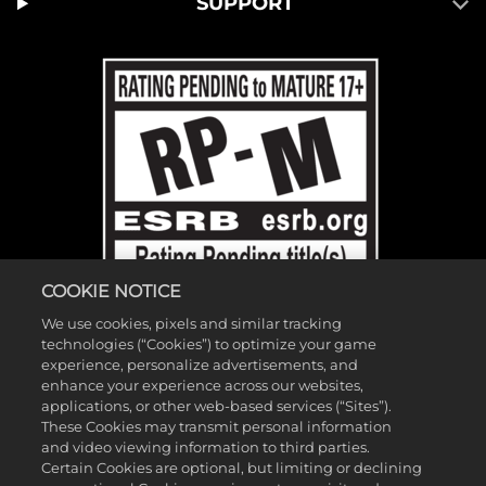
SUPPORT
COOKIE NOTICE
We use cookies, pixels and similar tracking
technologies (“Cookies”) to optimize your game
experience, personalize advertisements, and
enhance your experience across our websites,
©2026 Gearbox Software. Publicado por 2K Games. Desarrollado por
applications, or other web-based services (“Sites”).
These Cookies may transmit personal information
Gearbox. Gearbox, Borderlands y los logotipos relacionados son
and video viewing information to third parties.
marcas comerciales de Gearbox Software, LLC. 2K y el logotipo de 2K
Certain Cookies are optional, but limiting or declining