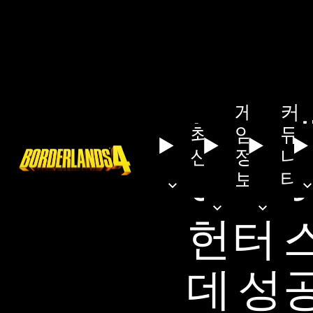
게
커
보더랜
최
임
뮤
신
정
니
이어 
보
티
헌터 
데 성