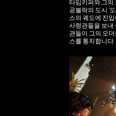
타임키퍼와 그의 
의
공불락의 도시 '
개
스의 궤도에 진입
인
사령관들을 보내 
정
관들이 그의 오더
보
스를 통치합니다.
보
호
정
책
에
동
의
하
는