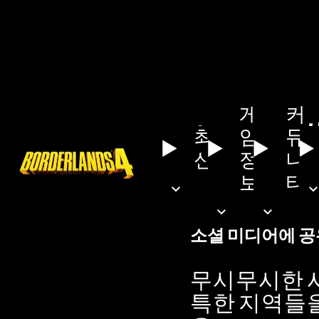
게
커
보더랜
최
임
뮤
신
정
니
보
티
예상 읽는 시간
1 
소셜 미디어에 공
무시무시한 
특한 지역들을