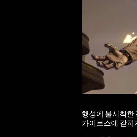
l
a
y
재
생
을
클
릭
하
행성에 불시착한 
면
카이로스에 갇히게
YouT
ube