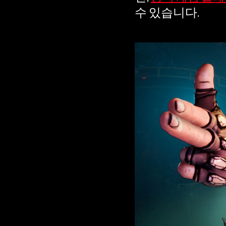
로
수 있습니다.
전
송
됩
니
다.