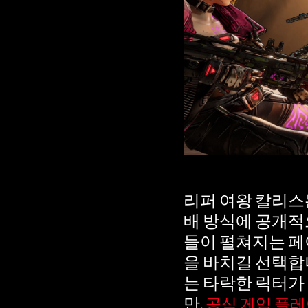
것
으
로
간
주
되
며,
데
이
터
리퍼 여왕 칼리스
가
배 방식에 공개적
Goo
들이 펼쳐지는 
gle
을 바치길 선택합
서
는 타락한 릭터가
버
만,
공식 게임 플레