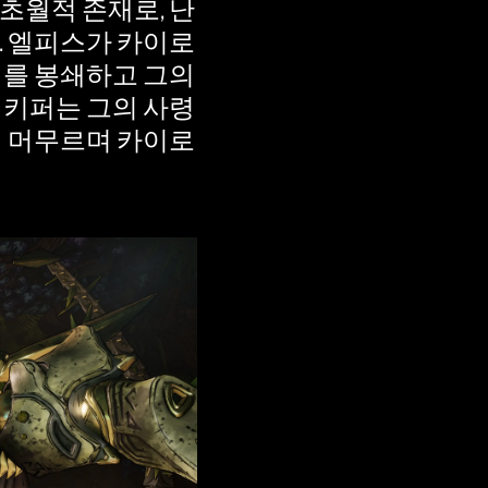
초월적 존재로, 난
. 엘피스가 카이로
시를 봉쇄하고 그의
임키퍼는 그의 사령
에 머무르며 카이로