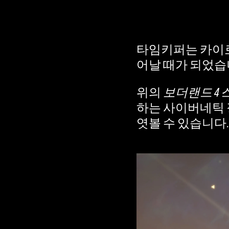
타임키퍼는 카이로
A
어날 때가 되었습
c
위의
보더랜드 4
c
하는 사이버네틱 
e
엿볼 수 있습니다.
p
t
&
P