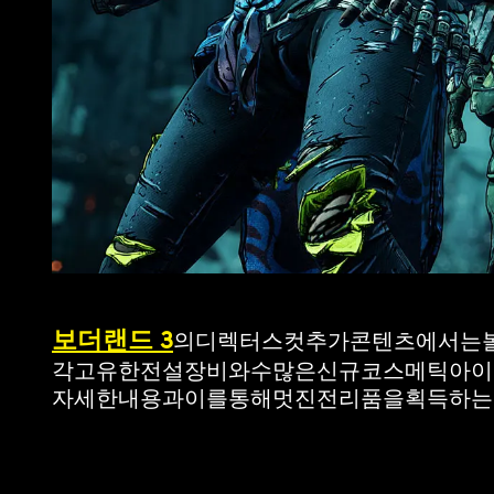
보더랜드 3
의디렉터스컷추가콘텐츠에서는
각고유한전설장비와수많은신규코스메틱아이템
자세한내용과이를통해멋진전리품을획득하는