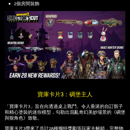
2個房間裝飾
寶庫卡片3：碉堡主人
「寶庫卡片3」旨在向透過桌上戰鬥、令人垂涎的自訂骰子
和精心塗裝的迷你模型，勾勒出混亂奇幻美妙場景的《碉堡
與狠角色》致敬。
寶庫卡片3帶來了共計28種獨特獎勵等玩家去解鎖，完整物