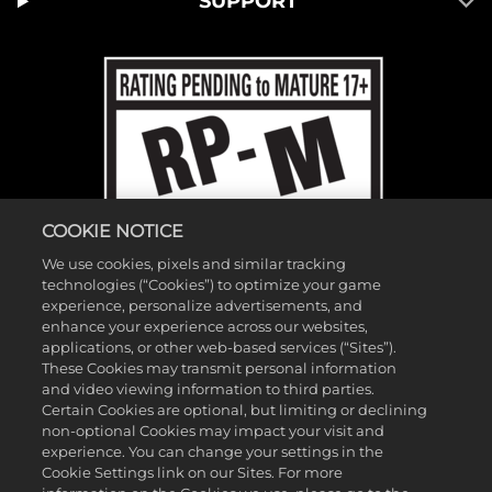
SUPPORT
COOKIE NOTICE
We use cookies, pixels and similar tracking
technologies (“Cookies”) to optimize your game
experience, personalize advertisements, and
enhance your experience across our websites,
applications, or other web-based services (“Sites”).
These Cookies may transmit personal information
and video viewing information to third parties.
©2026 Gearbox Software。2K Games發行。Gearbox開發。Gearbox、
Certain Cookies are optional, but limiting or declining
non-optional Cookies may impact your visit and
Borderlands和相關標誌皆為Gearbox Software, LLC.的商標。2K及2K標誌
experience. You can change your settings in the
為Take-Two Interactive Software, Inc.的商標。所有其他標誌及商標皆為其
Cookie Settings link on our Sites. For more
各自所有者的財產。保留所有權利。