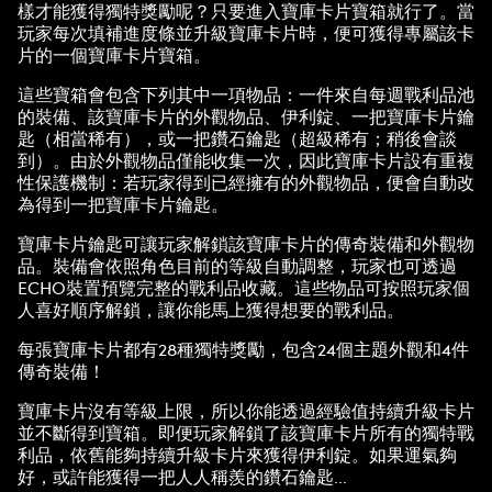
樣才能獲得獨特獎勵呢？只要進入寶庫卡片寶箱就行了。當
玩家每次填補進度條並升級寶庫卡片時，便可獲得專屬該卡
片的一個寶庫卡片寶箱。
這些寶箱會包含下列其中一項物品：一件來自每週戰利品池
的裝備、該寶庫卡片的外觀物品、伊利錠、一把寶庫卡片鑰
匙（相當稀有），或一把鑽石鑰匙（超級稀有；稍後會談
到）。由於外觀物品僅能收集一次，因此寶庫卡片設有重複
性保護機制：若玩家得到已經擁有的外觀物品，便會自動改
為得到一把寶庫卡片鑰匙。
寶庫卡片鑰匙可讓玩家解鎖該寶庫卡片的傳奇裝備和外觀物
品。裝備會依照角色目前的等級自動調整，玩家也可透過
ECHO裝置預覽完整的戰利品收藏。這些物品可按照玩家個
人喜好順序解鎖，讓你能馬上獲得想要的戰利品。
每張寶庫卡片都有28種獨特獎勵，包含24個主題外觀和4件
傳奇裝備！
寶庫卡片沒有等級上限，所以你能透過經驗值持續升級卡片
並不斷得到寶箱。即便玩家解鎖了該寶庫卡片所有的獨特戰
利品，依舊能夠持續升級卡片來獲得伊利錠。如果運氣夠
好，或許能獲得一把人人稱羨的鑽石鑰匙...