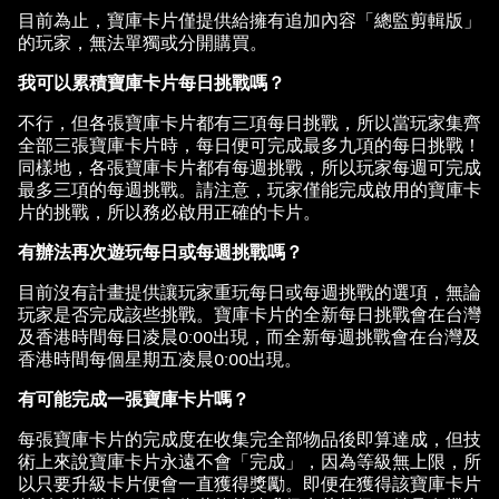
目前為止，寶庫卡片僅提供給擁有追加內容「總監剪輯版」
的玩家，無法單獨或分開購買。
我可以累積寶庫卡片每日挑戰嗎？
不行，但各張寶庫卡片都有三項每日挑戰，所以當玩家集齊
全部三張寶庫卡片時，每日便可完成最多九項的每日挑戰！
同樣地，各張寶庫卡片都有每週挑戰，所以玩家每週可完成
最多三項的每週挑戰。請注意，玩家僅能完成啟用的寶庫卡
片的挑戰，所以務必啟用正確的卡片。
有辦法再次遊玩每日或每週挑戰嗎？
目前沒有計畫提供讓玩家重玩每日或每週挑戰的選項，無論
玩家是否完成該些挑戰。寶庫卡片的全新每日挑戰會在台灣
及香港時間每日凌晨0:00出現，而全新每週挑戰會在台灣及
香港時間每個星期五凌晨0:00出現。
有可能完成一張寶庫卡片嗎？
每張寶庫卡片的完成度在收集完全部物品後即算達成，但技
術上來說寶庫卡片永遠不會「完成」，因為等級無上限，所
以只要升級卡片便會一直獲得獎勵。即便在獲得該寶庫卡片