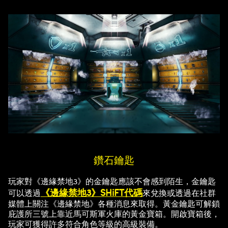
鑽石鑰匙
玩家對《邊緣禁地3》的金鑰匙應該不會感到陌生，金鑰匙
《邊緣禁地3》SHiFT代碼
可以透過
來兌換或透過在社群
媒體上關注《邊緣禁地》各種消息來取得。黃金鑰匙可解鎖
庇護所三號上靠近馬可斯軍火庫的黃金寶箱。開啟寶箱後，
玩家可獲得許多符合角色等級的高級裝備。