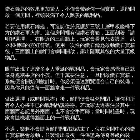
鑽石鑰匙的效果更加驚人，不僅會帶給你一個寶箱，還能開
啟一個房間，裡頭裝滿了令人艷羨的戰利品。
若要使用鑽石鑰匙，可造訪位於庇護所三號上層甲板艦橋下
方的鑽石軍火庫。這個房間裡有個鑽石寶箱，正面刻著「請
明智選擇」。在附近的三面牆上，玩家會看見代表護盾、武
器和榴彈的霓虹符號。使用一次性的鑽石鑰匙啟動鑽石寶箱
後，三面牆上的艙門會瞬間開啟，露出隱藏其後的大量頂級
物品。
眼前出現了這麼多令人垂涎的戰利品，會玩家會感覺自己就
像身處糖果店的小孩。但千萬要注意，一旦開啟鑽石寶箱，
系統便會開始倒數計時。你必須儘速瀏覽適合自己的裝備，
因為你只能從每一面牆拿走一件戰利品。
做出選擇（或時間耗盡）後，艙門便會猛然關閉，讓你和所
有令人心癢不已的戰利品說掰掰。若玩家太過專注於其中一
面牆而忘記另外兩面，也不會空手而歸；當時間耗盡時，玩
家會隨機獲得牆面上的一件戰利品。
不過，樂趣不會隨著艙門關閉就結束了，位在房間中心的鑽
石寶箱將會啟動，並製造出最後一件保證為傳奇等級的裝