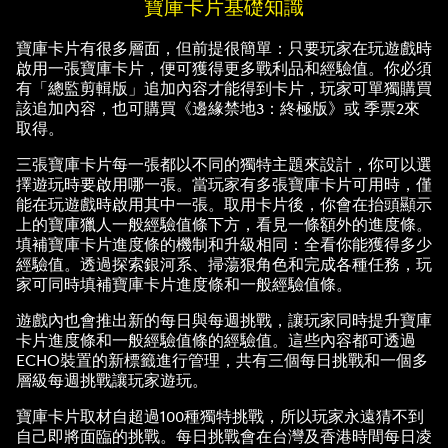
寶庫卡片基礎知識
寶庫卡片有很多層面，但前提很簡單：只要玩家在玩遊戲時
啟用一張寶庫卡片，便可獲得更多戰利品和經驗值。你必須
有「總監剪輯版」追加內容才能得到卡片，玩家可單獨購買
該追加內容，也可購買《邊緣禁地3：終極版》或 季票2來
取得。
三張寶庫卡片每一張都以不同的獨特主題來設計，你可以選
擇遊玩時要啟用哪一張。當玩家有多張寶庫卡片可用時，僅
能在玩遊戲時啟用其中一張。取用卡片後，你會在抬頭顯示
上的寶庫獵人一般經驗值條下方，看見一條額外的進度條。
填補寶庫卡片進度條的機制和升級相同：全看你能獲得多少
經驗值。透過探索銀河系、掃蕩狠角色和完成各種任務，玩
家可同時填補寶庫卡片進度條和一般經驗值條。
遊戲內也會推出新的每日與每週挑戰，讓玩家同時提升寶庫
卡片進度條和一般經驗值條的經驗值。這些內容都可透過
ECHO裝置的新標籤進行管理，共有三個每日挑戰和一個多
層級每週挑戰讓玩家遊玩。
寶庫卡片取材自超過100種獨特挑戰，所以玩家永遠猜不到
自己即將面臨的挑戰。每日挑戰會在台灣及香港時間每日凌