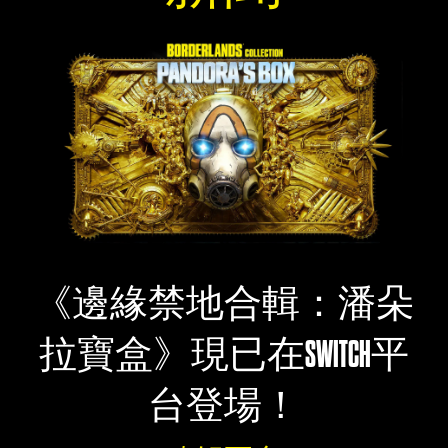
《邊緣禁地合輯：潘朵
拉寶盒》現已在SWITCH平
台登場！