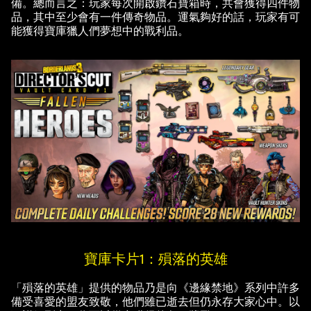
備。總而言之：玩家每次開啟鑽石寶箱時，共會獲得四件物
品，其中至少會有一件傳奇物品。運氣夠好的話，玩家有可
能獲得寶庫獵人們夢想中的戰利品。
寶庫卡片1：殞落的英雄
「殞落的英雄」提供的物品乃是向《邊緣禁地》系列中許多
備受喜愛的盟友致敬，他們雖已逝去但仍永存大家心中。以