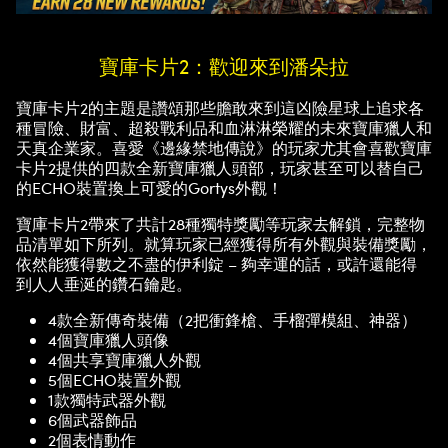
寶庫卡片2：歡迎來到潘朵拉
寶庫卡片2的主題是讚頌那些膽敢來到這凶險星球上追求各
種冒險、財富、超殺戰利品和血淋淋榮耀的未來寶庫獵人和
天真企業家。喜愛《邊緣禁地傳說》的玩家尤其會喜歡寶庫
卡片2提供的四款全新寶庫獵人頭部，玩家甚至可以替自己
的ECHO裝置換上可愛的Gortys外觀！
寶庫卡片2帶來了共計28種獨特獎勵等玩家去解鎖，完整物
品清單如下所列。就算玩家已經獲得所有外觀與裝備獎勵，
依然能獲得數之不盡的伊利錠 – 夠幸運的話，或許還能得
到人人垂涎的鑽石鑰匙。
4款全新傳奇裝備（2把衝鋒槍、手榴彈模組、神器）
4個寶庫獵人頭像
4個共享寶庫獵人外觀
5個ECHO裝置外觀
1款獨特武器外觀
6個武器飾品
2個表情動作