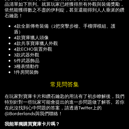
品清單如下所列。就算玩家已經獲得所有外觀與裝備獎勵，
依然能獲得數之不盡的伊利錠，甚至還能得到人人垂涎的鑽
石鑰匙！
4款全新傳奇裝備（2把突擊步槍、手榴彈模組、護
盾）
4款寶庫獵人頭像
4款共享寶庫獵人外觀
4款ECHO裝置外觀
3款武器外觀
5件武器飾品
3種表情動作
1件房間裝飾
常見問答集
在玩家對寶庫卡片和鑽石鑰匙的用法有了初步瞭解後，我們
特別針對一些玩家可能會提出的進一步問題做了解答。若你
在此沒找到心中問題的答案，請透過Twitter上的
@Borderlands與我們聯絡！
我能單獨購買寶庫卡片嗎？