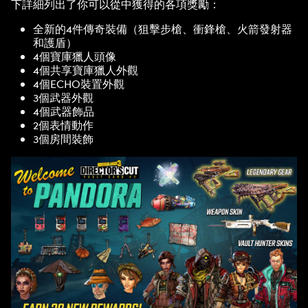
下詳細列出了你可以從中獲得的各項獎勵：
全新的4件傳奇裝備（狙擊步槍、衝鋒槍、火箭發射器
和護盾）
4個寶庫獵人頭像
4個共享寶庫獵人外觀
4個ECHO裝置外觀
3個武器外觀
4個武器飾品
2個表情動作
3個房間裝飾