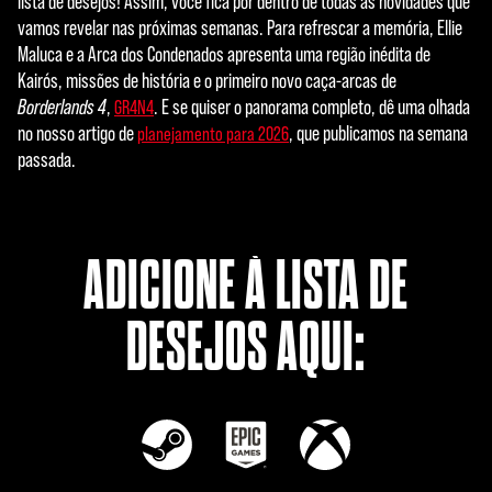
lista de desejos! Assim, você fica por dentro de todas as novidades que
t
vamos revelar nas próximas semanas. Para refrescar a memória, Ellie
Maluca e a Arca dos Condenados apresenta uma região inédita de
&
Kairós, missões de história e o primeiro novo caça-arcas de
P
Borderlands 4
,
. E se quiser o panorama completo, dê uma olhada
GR4N4
no nosso artigo de
, que publicamos na semana
planejamento para 2026
l
passada.
a
y
ADICIONE À LISTA DE
Ao
DESEJOS AQUI:
clica
r em
jogar
,
você
conc
orda