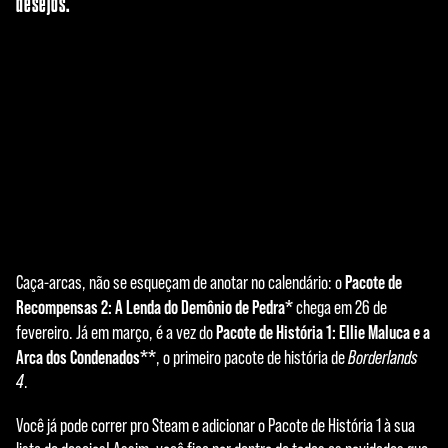
desejos.
Pacote de
Caça-arcas, não se esqueçam de anotar no calendário: o
A
Recompensas 2: A Lenda do Demônio de Pedra*
chega em 26 de
c
Pacote de História 1: Ellie Maluca e a
fevereiro. Já em março, é a vez do
Arca dos Condenados**
, o primeiro pacote de história de
Borderlands
c
4
.
e
Você já pode correr pro Steam e adicionar o Pacote de História 1 à sua
p