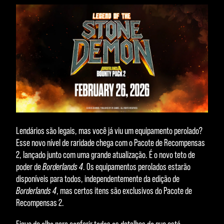
com
a
políti
ca
de
priva
cida
de
do
YouT
ube
Lendários são legais, mas você já viu um equipamento perolado?
e
Esse novo nível de raridade chega com o Pacote de Recompensas
com
2, lançado junto com uma grande atualização. É o novo teto de
a
poder de
Borderlands 4
. Os equipamentos perolados estarão
tran
disponíveis para todos, independentemente da edição de
sfer
Borderlands 4
, mas certos itens são exclusivos do Pacote de
ênci
Recompensas 2.
a de