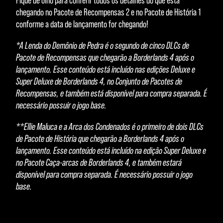
Fique de olho para conferir todos os detalhes do que está
dado
chegando no Pacote de Recompensas 2 e no Pacote de História 1
s
conforme a data de lançamento for chegando!
para
os
*A Lenda do Demônio de Pedra é o segundo de cinco DLCs de
servi
Pacote de Recompensas que chegarão a Borderlands 4 após o
dore
lançamento. Esse conteúdo está incluído nas edições Deluxe e
s do
Super Deluxe de Borderlands 4, no Conjunto de Pacotes de
Goog
Recompensas, e também está disponível para compra separada. É
le.
necessário possuir o jogo base.
**Ellie Maluca e a Arca dos Condenados é o primeiro de dois DLCs
de Pacote de História que chegarão a Borderlands 4 após o
lançamento. Esse conteúdo está incluído na edição Super Deluxe e
no Pacote Caça-arcas de Borderlands 4, e também estará
disponível para compra separada. É necessário possuir o jogo
base.