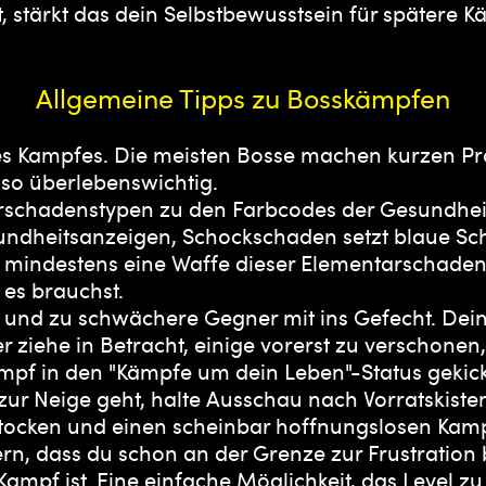
, stärkt das dein Selbstbewusstsein für spätere 
Allgemeine Tipps zu Bosskämpfen
es Kampfes. Die meisten Bosse machen kurzen Pr
lso überlebenswichtig.
arschadenstypen zu den Farbcodes der Gesundhei
sundheitsanzeigen, Schockschaden setzt blaue Sc
te mindestens eine Waffe dieser Elementarschade
 es brauchst.
 und zu schwächere Gegner mit ins Gefecht. Dein
er ziehe in Betracht, einige vorerst zu verschonen,
mpf in den "Kämpfe um dein Leben"-Status gekick
r Neige geht, halte Ausschau nach Vorratskisten, 
stocken und einen scheinbar hoffnungslosen Kam
rn, dass du schon an der Grenze zur Frustration bi
Kampf ist. Eine einfache Möglichkeit, das Level 