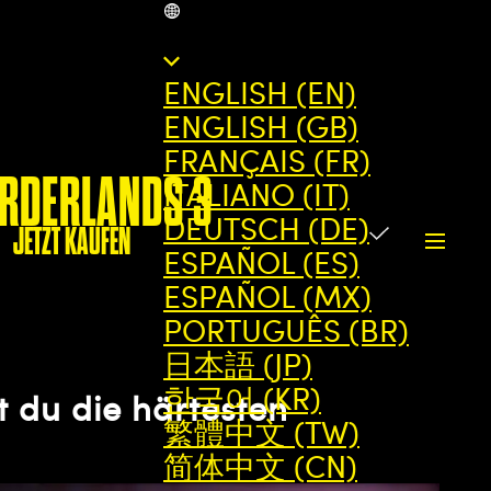
DE
ENGLISH (EN)
ENGLISH (GB)
FRANÇAIS (FR)
ORDERLANDS 3
ITALIANO (IT)
DEUTSCH (DE)
JETZT KAUFEN
ESPAÑOL (ES)
ESPAÑOL (MX)
PORTUGUÊS (BR)
日本語 (JP)
한국어 (KR)
t du die härtesten
繁體中文 (TW)
简体中文 (CN)