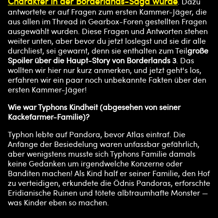
Charakter in der Borderlands-Saga wurde
. Dazu
antwortete er auf Fragen zum ersten Kammer-Jäger, die
aus allen im Thread in Gearbox-Foren gestellten Fragen
ausgewählt wurden. Diese Fragen und Antworten stehen
weiter unten, aber bevor du jetzt loslegst und sie dir alle
durchliest, sei gewarnt, denn sie enthalten zum Teil
große
Spoiler über die Haupt-Story von Borderlands 3
. Das
wollten wir hier nur kurz anmerken, und jetzt geht's los,
erfahren wir ein paar noch unbekannte Fakten über den
ersten Kammer-Jäger!
Wie war Typhons Kindheit (abgesehen von seiner
Kackefarmer-Familie)?
Typhon lebte auf Pandora, bevor Atlas eintraf. Die
Anfänge der Besiedelung waren unfassbar gefährlich,
aber wenigstens musste sich Typhons Familie damals
keine Gedanken um irgendwelche Konzerne oder
Banditen machen! Als Kind half er seiner Familie, den Hof
zu verteidigen, erkundete die Ödnis Pandoras, erforschte
Eridianische Ruinen und tötete albtraumhafte Monster —
was Kinder eben so machen.