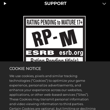
SUPPORT
COOKIE NOTICE
We use cookies, pixels and similar tracking
technologies (“Cookies”) to optimize your game
experience, personalize advertisements, and
enhance your experience across our websites,
©2026 Gearbox Software. Veröffentlicht von 2K Games. Entwickelt
applications, or other web-based services (“Sites”).
These Cookies may transmit personal information
von Gearbox. Gearbox, Borderlands und die dazugehörigen
and video viewing information to third parties.
Borderlands-Logos sind alle Marken von Gearbox Software, LLC. 2K
Certain Cookies are optional, but limiting or declining