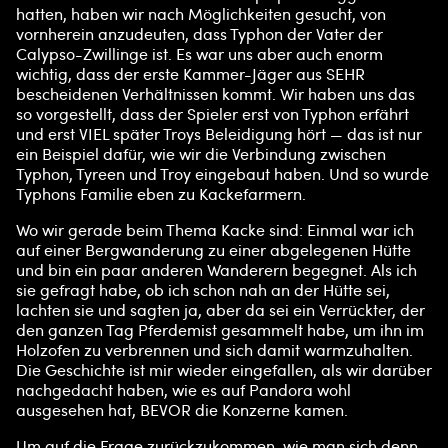
hatten, haben wir nach Möglichkeiten gesucht, von
vornherein anzudeuten, dass Typhon der Vater der
Calypso-Zwillinge ist. Es war uns aber auch enorm
wichtig, dass der erste Kammer-Jäger aus SEHR
bescheidenen Verhältnissen kommt. Wir haben uns das
so vorgestellt, dass der Spieler erst von Typhon erfährt
und erst VIEL später Troys Beleidigung hört — das ist nur
ein Beispiel dafür, wie wir die Verbindung zwischen
Typhon, Tyreen und Troy eingebaut haben. Und so wurde
Typhons Familie eben zu Kackefarmern.
Wo wir gerade beim Thema Kacke sind: Einmal war ich
auf einer Bergwanderung zu einer abgelegenen Hütte
und bin ein paar anderen Wanderern begegnet. Als ich
sie gefragt habe, ob ich schon nah an der Hütte sei,
lachten sie und sagten ja, aber da sei ein Verrückter, der
den ganzen Tag Pferdemist gesammelt habe, um ihn im
Holzofen zu verbrennen und sich damit warmzuhalten.
Die Geschichte ist mir wieder eingefallen, als wir darüber
nachgedacht haben, wie es auf Pandora wohl
ausgesehen hat, BEVOR die Konzerne kamen.
Um auf die Frage zurückzukommen, wie man sich denn