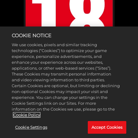
COOKIE NOTICE
We use cookies, pixels and similar tracking
technologies (“Cookies”) to optimize your game
experience, personalize advertisements, and
enhance your experience across our websites,
applications, or other web-based services (“Sites”).
These Cookies may transmit personal information
and video viewing information to third parties.
Certain Cookies are optional, but limiting or declining
non-optional Cookies may impact your visit and
©2025 Gearbox Software. Publicado por 2K Games. Desarrollado por
experience. You can change your settings in the
Cookie Settings link on our Sites. For more
Gearbox. Gearbox, Borderlands y los logotipos relacionados son
information on the Cookies we use, please go to the
marcas comerciales de Gearbox Software, LLC. 2K y el logotipo de 2K
Cookie Policy
son marcas comerciales de Take-Two Interactive Software, Inc. Todas
Cookie Settings
Accept Cookies
las demás marcas y marcas comerciales pertenecen a sus