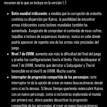
c
resumen de lo que se incluye en la versión 1.7:
e
Botín mundial iridiscente:
a medida que la corrupción de ordonita
p
continúa su dispersión por Kairos, la posibilidad de encontrar
t
armas iridiscentes como botines mundiales también ha
aumentado. Asegúrate de comprobar el contenido de esos cofres,
&
taquillas e incluso de asquerosos inodoros; nunca se sabe dónde
P
podría aparecer de repente una de las armas más preciadas del
juego.
l
Nivel 7 de UVHM:
aumenta aún más la dificultad del final del juego
a
y prueba tus configuraciones hasta el límite. Para desbloquear el
nivel 7 de UVHM, tendrás que derrotar a Subyugador y Thol el
y
Invencible en el nivel 6 de UVHM. Mucha suerte.
Interruptor de progresión compartida de los personajes:
este
interruptor te da la opción de crear un nuevo buscacámaras desde
Al
cero si así lo deseas. Si llevas tiempo queriendo redescubrir Kairos
hace
con un nuevo personaje, como si estuvieras explorando el mundo
r clic
por primera vez, ahora puedes desactivar la progresión
en
compartida de los personajes al crear un nuevo buscacámaras.