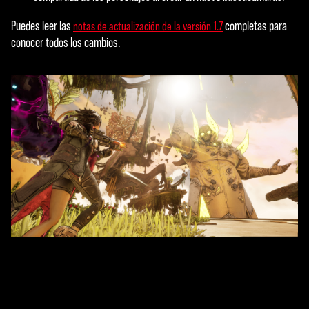
«Ace
ptar
Puedes leer las
completas para
notas de actualización de la versión 1.7
y
conocer todos los cambios.
repr
oduc
ir»,
acep
tas
la
políti
ca
de
priva
cida
d de
YouT
ube
y la
tran