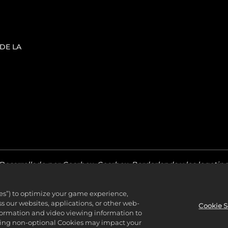
 DE LA
esarrollado por Gearbox. Gearbox, Borderlands y los logotip
egistradas de Take-Two Interactive Software, Inc. Todas las de
dos.
ies”) to optimize your game experience,
 our websites, applications, or other web-
Cookie S
nformation and video viewing information to
e,
haz clic aquí
. Si estás buscando la Borderland Sciences Res
lining non-optional Cookies may impact your