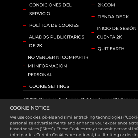
CONDICIONES DEL
2K.COM
SERVICIO
TIENDA DE 2K
POLÍTICA DE COOKIES
INICIO DE SESIÓN
ALIADOS PUBLICITARIOS
CUENTA 2K
DE 2K
QUIT EARTH
NO VENDER NI COMPARTIR
MI INFORMACIÓN
PERSONAL
COOKIE SETTINGS
©2026 Gearbox Software. Publicado por 2K Games. D
COOKIE NOTICE
Software, LLC. 2K y el logotipo de 2K son marcas r
sus respectivos dueños. Todos los derechos reserva
We use cookies, pixels and similar tracking technologies (“Cook
personalize advertisements, and enhance your experience across
based services (“Sites”). These Cookies may transmit personal i
Si estás buscando el Borderlands Research Institut
third parties. Certain Cookies are optional, but limiting or dec