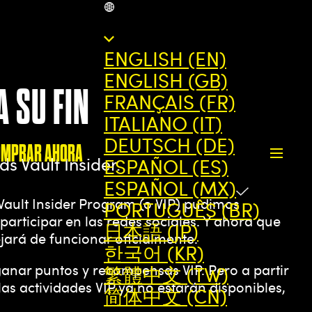
MX
ENGLISH (EN)
ENGLISH (GB)
A SU FIN
FRANÇAIS (FR)
ITALIANO (IT)
DEUTSCH (DE)
OMPRAR AHORA
s Vault Insider.
ESPAÑOL (ES)
ESPAÑOL (MX)
 Vault Insider Program (o VIP) pudimos
PORTUGUÊS (BR)
participar en las redes sociales. Y ahora que
日本語 (JP)
jará de funcionar oficialmente.
한국어 (KR)
ganar puntos y recompensas VIP. Pero a partir
繁體中文 (TW)
as actividades VIP ya no estarán disponibles,
简体中文 (CN)