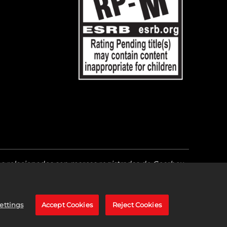
os relacionados son marcas registradas de Gearbox
más marcas y marcas registradas son propiedad de
ettings
Accept Cookies
Reject Cookies
earch Foundation,
haz clic aquí
.