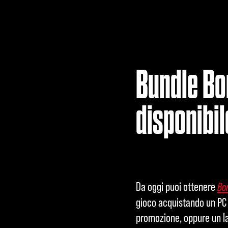
la
polit
ica
sulla
priv
Bundle Bo
acy
di
disponibil
YouT
ube
e il
tras
feri
Da oggi puoi ottenere
Bo
men
gioco acquistando un PC
to
promozione, oppure un l
dei