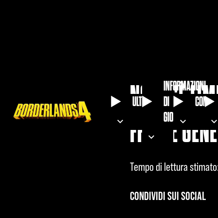
INFORMAZIONI
NON C'È LIM
ULTIME
DI
COMMU
GIOCO
FRAME GENE
Tempo di lettura stimato
CONDIVIDI SUI SOCIAL