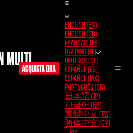
IT
ENGLISH (EN)
ENGLISH (GB)
FRANÇAIS (FR)
ITALIANO (IT)
N MULTI
DEUTSCH (DE)
ACQUISTA ORA
ESPAÑOL (ES)
ESPAÑOL (MX)
PORTUGUÊS (BR)
日本語 (JP)
한국어 (KR)
繁體中文 (TW)
简体中文 (CN)
ไทย