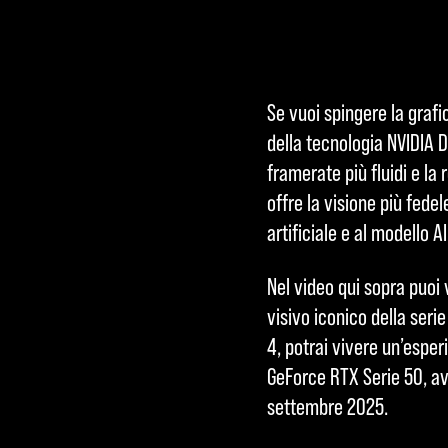
Se vuoi spingere la grafi
A
della tecnologia NVIDIA D
c
framerate più fluidi e la
offre la visione più fede
c
artificiale e al modello 
e
Nel video qui sopra puoi
p
visivo iconico della seri
t
4, potrai vivere un’esper
GeForce RTX Serie 50, avr
&
settembre 2025.
P