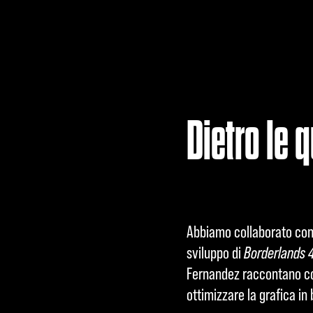
A
c
Dietro le 
c
e
p
Abbiamo collaborato con N
t
sviluppo di
Borderlands 
Fernandez raccontano 
&
ottimizzare la grafica in