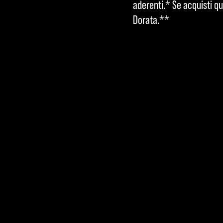
aderenti.* Se acquisti qu
dati
Dorata.**
ai
serv
er di
Goo
gle.