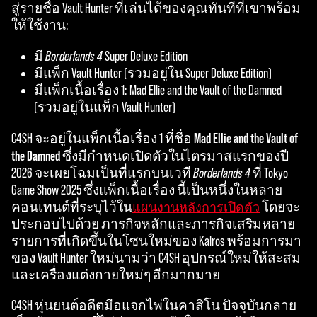
c
สู่รายชื่อ Vault Hunter ที่เล่นได้ของคุณทันทีที่เขาพร้อม
e
ให้ใช้งาน:
p
มี
Borderlands 4
Super Deluxe Edition
t
มีแพ็ก Vault Hunter (รวมอยู่ใน Super Deluxe Edition)
มีแพ็กเนื้อเรื่อง 1: Mad Ellie and the Vault of the Damned
&
(รวมอยู่ในแพ็ก Vault Hunter)
P
Mad Ellie and the Vault of
C4SH จะอยู่ในแพ็กเนื้อเรื่อง 1 ที่ชื่อ
l
the Damned
ซึ่งมีกำหนดเปิดตัวในไตรมาสแรกของปี
2026 จะเผยโฉมเป็นที่แรกบนเวที
Borderlands 4
ที่ Tokyo
a
Game Show 2025 ซึ่งแพ็กเนื้อเรื่อง นี้เป็นหนึ่งในหลาย
y
คอนเทนต์ที่ระบุไว้ใน
โดยจะ
แผนงานหลังการเปิดตัว
ประกอบไปด้วย ภารกิจหลักและภารกิจเสริมหลาย
รายการที่เกิดขึ้นในโซนใหม่ของ Kairos พร้อมการมา
By
ของ Vault Hunter ใหม่นามว่า C4SH อุปกรณ์ใหม่ให้สะสม
click
และเครื่องแต่งกายใหม่ๆ อีกมากมาย
ing
play,
C4SH หุ่นยนต์อดีตมือแจกไพ่ในคาสิโน ปัจจุบันกลาย