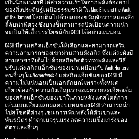
you
เป็นนักพเนจรที่ไล่ล่าความเร้าใจจากพลังต้องสาป
agre
ของสิ่งประดิษฐ์เหนือธรรมชาติ ใน Mad Ellie and the Vault
e to
of the Damned โลกเต็มไปด้วยสยองขวัญจักรวาลและสิ่ง
YouT
ลี้ลับน่าพิศวง ซึ่งบางชิ้นสามารถบิดเบือนความน่า
ube'
จะเป็นให้เอื้อประโยชน์กับ C4SH ได้อย่างแน่นอน
s
C4SH มีสามสกิลแอ็กชันให้เลือกและสามารถเสริม
priva
ความสามารถของเขาผ่านสามผังสกิล ซึ่งแต่ละผังมี
cy
สามสาขาที่เต็มไปด้วยสกิลติดตัวทรงพลังและวิธี
polic
ปรับแต่ง สกิลแอ็กชัน ของเขาเหมือนกับ Vault Hunters
y
คนอื่นๆ ใน
Borderlands
4 แต่สกิลแอ็กชันของ C4SH มี
and
ความไม่แน่นอนเป็นเอกลักษณ์ เพราะทั้งหมด
the
เกี่ยวข้องกับความบังเอิญ เราจะเผยรายละเอียดเต็ม
tran
ของสกิลแอ็กชันของเขาในภายหลัง แต่สไตล์การ
sfer
เล่นแบบเสี่ยงแลกผลตอบแทนของ C4SH สามารถนำ
of
ไปสู่โชคดีต่างๆ เช่น การเพิ่มพลังให้ตัวเขาและ
data
พันธมิตร ทำดาเมจรุนแรง ลดความแข็งแกร่งของ
to
ศัตรู และอื่นๆ
Goog
le