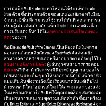
การมีแพ็ก Vault Hunter จะทำให้คุณได้รับ แพ็ก Ornate
Order ด้วย ซึ่งประกอบด้วย ของแต่ง Vault Hunter พรีเมียม
จำนวน 12 ชิ้น ที่สามารถใช้งานได้ทันที คุณสามารถ
เรียนรู้เพิ่มเติมเกี่ยวกับ แพ็ก Ornate Order และตัวเลือก
การปรับแต่ง อื่นๆ ได้ใน
บทความข้อเสนอไอเทมของ
ของเรา
แต่ง
Mad Ellie and the Vault of the Damned เป็นเพียงหนึ่งในหลาย
คอนเทนต์แบบเสียเงินของ
Borderlands 4
แต่คุณยัง
สามารถคาดหวังอัปเดตฟรีมากมายตามที่ระบุไว้ใน
ผู้เล่นทุกคนสามารถรอคอย
แผนงานหลังการเปิดตัว
ฟรี ที่จะนำกิจกรรมมินิประจำฤดูกาล บอสไร้
อัปเดต
เทียมทาน และอื่น ๆ มาให้ นอกจากนี้ยังมี แพ็กค่าหัว
แบบเสียเงิน ซึ่งรวมถึงเนื้อเรื่องขนาดสั้นแต่เต็มไป
ด้วยรสชาติใหม่ อุปกรณ์ใหม่ ให้สะสม และ ของแต่ง
ใหม่ พร้อมกับการ์ด Vault ที่ให้คุณปลดล็อก สมบัติเพิ่ม
เติม ผ่านการเล่นเกม ชุดรวมแพ็กค่าหัว ซึ่งมาพร้อม
กับ Deluxe Edition และ Super Deluxe Edition ของ
Borderlands 4
จะ