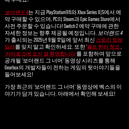
릭
는 지금 PlayStation®5와 Xbox Series X|S에서 예
보더랜드 4
하
약 구매할 수 있으며, PC의 Steam과 Epic Games Store에서
면
사전 주문할 수 있습니다! Switch 2 예약 구매에 관한
YouT
자세한 정보는 향후 제공될 예정입니다.
보더랜드 4
ube
가 출시되는 2025년 9월 12일에 앞서 최신
스토리 트레
의
를 잊지 말고 확인하세요. 또한 '
,
일러
볼트 헌터 창조'
개
를 포함하여 앞으로
'카이로스에 오신 걸 환영합니다'
인
공개될 '보더랜드 그 너머' 동영상 시리즈를 통해
정
Gearbox의 개발자들이 전하는 게임의 뒷이야기들을
보
들어보세요!
보
호
가장 최근의 '보더랜드 그 너머' 동영상에 벡스의 이
정
야기가 담겨 있습니다. 아래에서 확인해 보세요!
책
에
동
의
하