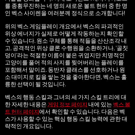
를 종횡무진하는 네 명의 새로운 볼트 헌터 중 한 명
c
인 벡스 사이렌을 여러분께 정식으로 소개합니다!
e
위의 벡스 게임플레이 개요에서 벡스의 파괴적인
p
위상 에너지가 실제로 어떻게 작동하는지 확인할
t
수 있습니다. 원소 구체를 통해 적들을 산산조각 내
고, 공격적인 위상 클론 수행원을 소환하거나, '골칫
&
덩이'라는 적절한 이름이 붙은 귀엽지만 치명적인
P
고양이를 풀어 적의 사지를 찢어버리는 플레이를
포함해서 말이죠. 동반자 클래스를 선호하거나 원
l
소 대미지로 킬을 쌓는 것을 좋아한다면, 벡스는 훌
a
륭한 선택이 될 것입니다.
y
벡스의 행동 스킬과 그녀의 세 가지 스킬 트리에 대
한 자세한 내용은
내에 있는
게임 정보 페이지
벡스 볼
에서 확인할 수 있습니다. 다음은 벡
트 헌터 페이지
재
스가 사용할 수 있는 핵심 행동 스킬 능력에 관한 대
생
략적인 개요입니다.
을