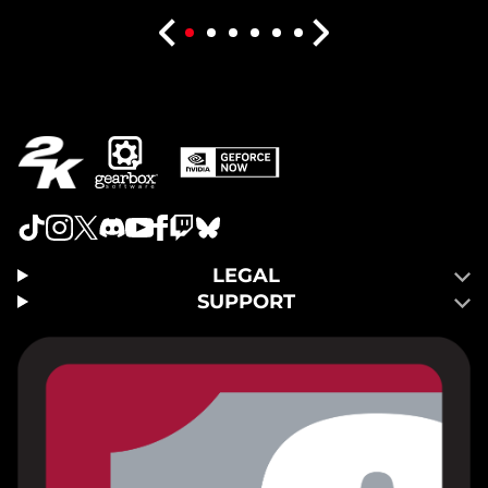
정
보
보
호
정
책
에
동
의
하
는
LEGAL
것
SUPPORT
으
로
간
주
되
며,
데