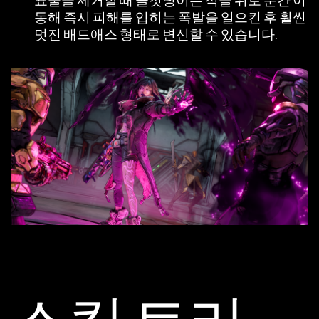
표물을 제거할 때 골칫덩이는 적들 위로 순간 이
는
동해 즉시 피해를 입히는 폭발을 일으킨 후 훨씬
것
멋진 배드애스 형태로 변신할 수 있습니다.
으
로
간
주
되
며,
데
이
터
가
Goog
le
서
버
로
전