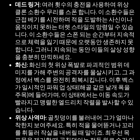
클
데드 링거:
여러 횟수의 충전을 사용하여 위상
릭
클론 소환수 무리를 스폰 합니다. 이 소환수들은
하
근접 베기를 시전하며 적을 도발하는 사신이나
면
움직이지 못하는 터렛 스타일의 망령일 수 있습
YouT
니다. 이 소환수들은 스폰 되는 순간부터 지속적
ube
으로 체력을 잃기 때문에 오랫동안 생존하지 못
의
합니다. 그러니 지속되는 동안 이들의 살상 성향
개
을 충분히 만끽하세요.
인
화신:
화신의 첫 위상 폭발로 파괴적인 범위 데
정
미지를 가해 주변의 공격자를 몰살시키고, 그 과
보
정에서 벡스를 완전히 회복시킵니다. 이후 벡스
보
가 일시적인 파워 업 상태(해골 같은 날개 폭을
호
주목)에 들어가며, 이 상태에서는 이동 속도가
정
빨라지고 맹렬한 엘드리치 작렬을 발사할 수 있
책
습니다.
에
위상 사역마:
골칫덩이를 불러내어 그가 얼마나
동
착한지 보여주세요. 특히 적을 물어뜯거나 꼬리
의
를 휘둘러 작살을 내버릴 때 말이죠. 최우선 목
하