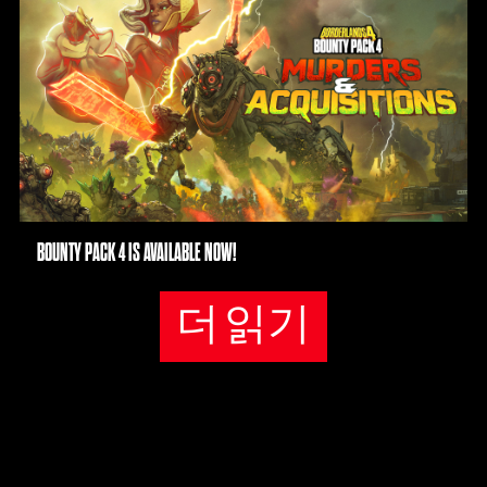
됩
l
니
a
다.
y
재
생
을
BOUNTY PACK 4 IS AVAILABLE NOW!
클
릭
하
더 읽기
면
YouT
ube
의
개
인