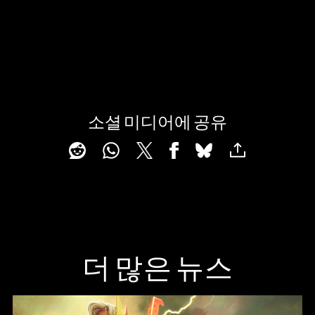
는
것
으
로
간
주
되
소셜 미디어에 공유
며,
A
데
c
이
터
c
가
e
Goog
le
p
서
t
버
더 많은 뉴스
로
&
전
P
송