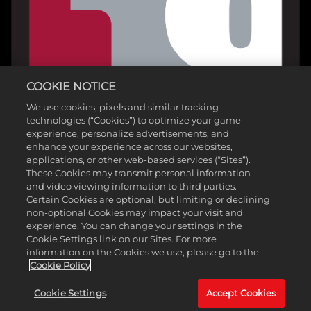
이
터
가
Goog
le
COOKIE NOTICE
서
We use cookies, pixels and similar tracking
버
technologies (“Cookies”) to optimize your game
로
experience, personalize advertisements, and
전
enhance your experience across our websites,
송
applications, or other web-based services (“Sites”).
These Cookies may transmit personal information
됩
and video viewing information to third parties.
니
Certain Cookies are optional, but limiting or declining
다.
non-optional Cookies may impact your visit and
experience. You can change your settings in the
Cookie Settings link on our Sites. For more
information on the Cookies we use, please go to the
©2025 Gearbox Software. 2K Games 제공. Gearbox 개발. Gearbox, 보더
Cookie Policy
랜드 및 관련 로고는 모드 Gearbox Software, LLC.의 상표입니다. 2K와 2K
Cookie Settings
Accept Cookies
로고는 Take-Two Interactive Software, Inc.의 상표입니다. 그 외 모든 상표