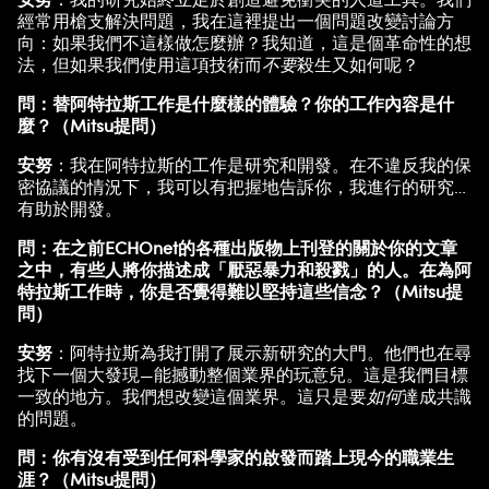
經常用槍支解決問題，我在這裡提出一個問題改變討論方
向：如果我們不這樣做怎麼辦？我知道，這是個革命性的想
法，但如果我們使用這項技術而
不要
殺生又如何呢？
問：替阿特拉斯工作是什麼樣的體驗？你的工作內容是什
麼？（Mitsu提問）
安努
：我在阿特拉斯的工作是研究和開發。在不違反我的保
密協議的情況下，我可以有把握地告訴你，我進行的研究…
有助於開發。
問：在之前ECHOnet的各種出版物上刊登的關於你的文章
之中，有些人將你描述成「厭惡暴力和殺戮」的人。在為阿
特拉斯工作時，你是否覺得難以堅持這些信念？（Mitsu提
問）
安努
：阿特拉斯為我打開了展示新研究的大門。他們也在尋
找下一個大發現—能撼動整個業界的玩意兒。這是我們目標
一致的地方。我們想改變這個業界。這只是要
如何
達成共識
的問題。
問：你有沒有受到任何科學家的啟發而踏上現今的職業生
涯？（Mitsu提問）