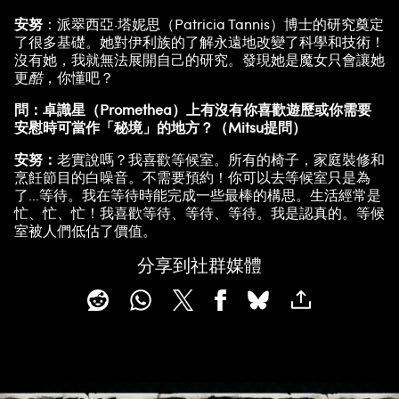
安努
：派翠西亞·塔妮思（Patricia Tannis）博士的研究奠定
了很多基礎。她對伊利族的了解永遠地改變了科學和技術！
沒有她，我就無法展開自己的研究。發現她是魔女只會讓她
更
酷
，你懂吧？
問：卓識星（Promethea）上有沒有你喜歡遊歷或你需要
安慰時可當作「秘境」的地方？（Mitsu提問）
安努：
老實說嗎？我喜歡等候室。所有的椅子，家庭裝修和
烹飪節目的白噪音。不需要預約！你可以去等候室只是為
了...等待。我在等待時能完成一些最棒的構思。生活經常是
忙、忙、忙！我喜歡等待、等待、等待。我是認真的。等候
室被人們低估了價值。
分享到社群媒體