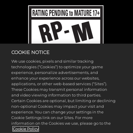
COOKIE NOTICE
We use cookies, pixels and similar tracking
technologies (“Cookies”) to optimize your game
experience, personalize advertisements, and
enhance your experience across our websites,
applications, or other web-based services (“Sites”).
These Cookies may transmit personal information
and video viewing information to third parties.
©2026 Gearbox Software。2K Games發行。Gearbox開發。Gearbox、
Certain Cookies are optional, but limiting or declining
non-optional Cookies may impact your visit and
Borderlands和相關標誌皆為Gearbox Software, LLC.的商標。2K及2K標誌
experience. You can change your settings in the
為Take-Two Interactive Software, Inc.的商標。所有其他標誌及商標皆為其
Cookie Settings link on our Sites. For more
各自所有者的財產。保留所有權利。
information on the Cookies we use, please go to the
Cookie Policy