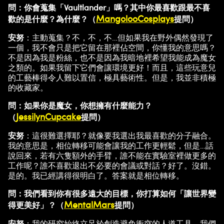
問：你會蒐集「Vaultlander」嗎？其中你最喜歡跟最不喜
MangolooCosplays
歡的是什麼？為什麼？（
提問）
安努
：主動蒐集？不，不，不…但如果我在野外偶然發現了
一個，我不會只是把它留在那裡佔空間，你懂我的意思嗎？
不是因為我是粉絲，也不是因為我暗地裡希望我能成為魔女
之類的。如果我留下它們會讓環境更好！而且，這些玩意兒
的工藝棒得令人難以置信，極具藝術性。但是，我並非積極
的收藏家。
問：如果你是魔女，你想擁有什麼能力？
JessilynCupcake
（
提問）
安努
：這很難選擇耶？就像要我選出我最喜歡的分子融合。
我的意思是，相位轉移可能會讓我的工作更輕鬆，但是…話
說回來，若有六隻額外的手臂，誰不能在實驗室裡做更多的
工作呢？誰不喜歡退出不必要的會議或對話？好了。沒錯。
是的。我已經講得很明白了。答案就是相位轉移。
問：我們看到你有很多遠大的目標，你打算如何「讓世界變
MentalMars
得更美好」？（
提問）
安努
：我的研究始終立足於創造避免衝突的人道工具。我們