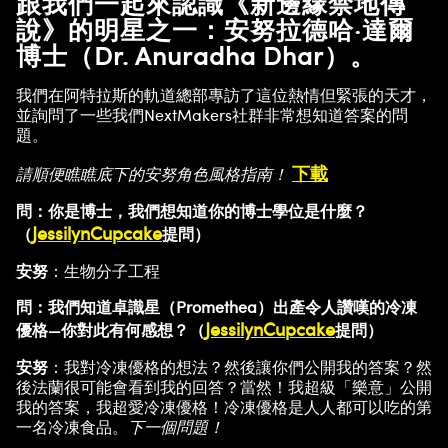
跟我們一起來認識《新邊緣禁地傳
說》的明星之一：安努拉德哈·達爾
博士（Dr. Anuradha Dhar）。
我們在阿特拉斯的軌道總部專訪了這位熱情但緊張的天才，
並詢問了一些我們NextMakers社群非常想知道答案的問
題。
下載
請順便瞧瞧底下的安努角色風格指南！
問：你是博士，我們想知道你的博士學位是什麼？
JessilynCupcake
（
提問）
安努
：生物分子工程
問：我們知道卓識星（Promethea）出產令人讚嘆的冷凍
JessilynCupcake
優格—你對此有何感想？（
提問）
安努
：我對冷凍優格的想法？然後讓你們公開我的答案？然
後法蘭很可能會看到我的回答？當然！我超級「樂意」公開
我的答案，我超愛冷凍優格！冷凍優格是人人都可以吃的第
一名冷凍食品。
下一個問題！