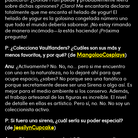
sobre dichas opiniones? ¡Claro! Me encantaría declarar
totalmente que me encanta el helado de yogur! El
helado de yogur es la golosina congelada número uno
que todo el mundo debería saborear. ¡No estoy rimando
de manera incómoda—
lo
estás haciendo! ¡Próxima
pregunta!
P: ¿Colecciona Vaultlanders? ¿Cuáles son sus más y
MangolooCosplays
menos favoritos, y por qué? (de
)
Anu
: ¿Activamente? No. No, no... pero si me encuentro
con uno en la naturaleza, no lo dejaré ahí para que
ocupe espacio, ¿sabes? No porque sea una fanática o
porque secretamente desee ser una Sirena o algo así. Es
mejor para el medio ambiente si los conservo. Además,
el trabajo artesanal de las figuras es increíble. El nivel
de detalle en ellas es artístico. Pero sí, no. No. No soy un
coleccionista activo.
P: Si fuera una sirena, ¿cuál sería su poder especial?
JessilynCupcake
(de
)