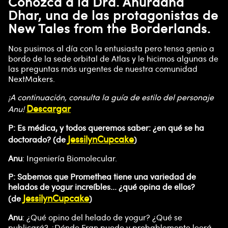
Conozca a la Dra. Anuradha
Dhar, una de las protagonistas de
New Tales from the Borderlands.
Nos pusimos al día con la entusiasta pero tensa genio a
bordo de la sede orbital de Atlas y le hicimos algunas de
las preguntas más urgentes de nuestra comunidad
NextMakers.
¡A continuación, consulta la guía de estilo del personaje
Descargar
Anu!
P: Es médica, y todos queremos saber: ¿en qué se ha
JessilynCupcake
doctorado? (de
)
Anu
: Ingeniería Biomolecular.
P: Sabemos que Promethea tiene una variedad de
helados de yogur increíbles... ¿qué opina de ellos?
JessilynCupcake
(de
)
Anu
: ¿Qué opino del helado de yogur? ¿Qué se
publicará? ¿Dónde Fran puede y probablemente leerá