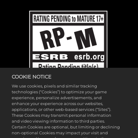
COOKIE NOTICE
We use cookies, pixels and similar tracking
technologies (“Cookies”) to optimize your game
experience, personalize advertisements, and
enhance your experience across our websites,
©2026 Gearbox Software. Publicado por 2K Games. Desarrollado por
applications, or other web-based services (“Sites”).
These Cookies may transmit personal information
Gearbox. Gearbox, Borderlands y los logotipos relacionados son
and video viewing information to third parties.
marcas registradas de Gearbox Software, LLC. 2K y el logotipo de 2K
Certain Cookies are optional, but limiting or declining
non-optional Cookies may impact your visit and
son marcas registradas de Take-Two Interactive Software, Inc. Todas