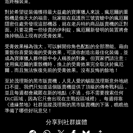
造終極裝束。
對於希望從裝備獲得最大益處的寶庫獵人來說，瘋厄爾的重
骰機是個天大的福音。玩家能在庇護所三號貨艙中的瘋厄爾
隱密住處旁發現這部機器，就在老兵特約商品販賣機的正對
面。只要花費一些珍貴的伊利錠，瘋厄爾新發明的裝置將會
換掉物品上現有的受膏效果。
受膏效果極為強大，可以解開你角色配點的全部潛能。藉由
重骰你喜愛裝備的受膏效果，可讓你創造出最佳化裝備，並
成為寶庫獵人夥伴眼中令人稱羨的對象。但買家們請注意：
使用瘋厄爾的重骰機時，換上的受膏效果完全取決於瘋厄
爾，而且無法恢復先前的受膏效果。沒有反悔的餘地！
至於茂理斯的黑市販賣機，人見人愛的蜴龍茂理斯意外地絕
口不提。我們只知道這個販賣機提供了頂級的傳奇戰利品，
並且每週都會藏匿在新的地點（不過，你不需要搜索任何
DLC區域，因為它只會出現在主戰役區域裡）。每週得靠
《邊緣禁地》社群追蹤茂理斯的黑市販賣機的下落，瞧瞧他
準備了哪些好玩意兒！
分享到社群媒體