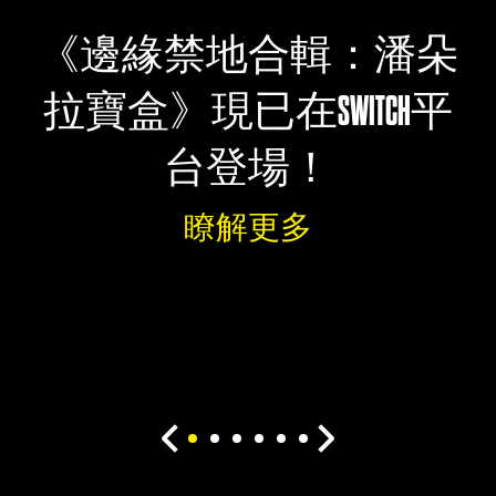
《邊緣禁地合輯：潘朵
拉寶盒》現已在SWITCH平
台登場！
瞭解更多