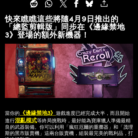
快來瞧瞧這些將隨4月9日推出的
「總監剪輯版」同步在《邊緣禁地
3》登場的額外新機器！
《邊緣禁地3》
當你的
遊戲進度已經完成大半，而且開始
混亂模式
進行
等終局挑戰時，最好能為寶庫獵人準備最精
良的武器裝備。你可以利用「瘋狂厄爾的重擲器」和「茂理
斯的黑市販賣機」這兩台販賣機，組裝最完美的戰利品，打