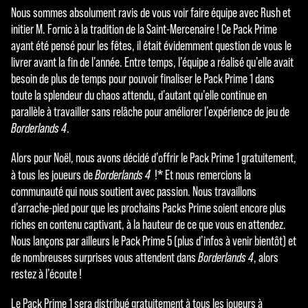
ées
Nous sommes absolument ravis de vous voir faire équipe avec Rush et
vers
initier M. Fornic à la tradition de la Saint-Mercenaire ! Ce Pack Prime
les
ayant été pensé pour les fêtes, il était évidemment question de vous le
serv
livrer avant la fin de l’année. Entre temps, l’équipe a réalisé qu’elle avait
eurs
besoin de plus de temps pour pouvoir finaliser le Pack Prime 1 dans
de
toute la splendeur du chaos attendu, d’autant qu’elle continue en
Goog
parallèle à travailler sans relâche pour améliorer l’expérience de jeu de
le.
Borderlands 4
.
Alors pour Noël, nous avons décidé d’offrir le Pack Prime 1 gratuitement,
*
à tous les joueurs de
Borderlands 4
!
Et nous remercions la
communauté qui nous soutient avec passion. Nous travaillons
d’arrache-pied pour que les prochains Packs Prime soient encore plus
riches en contenu captivant, à la hauteur de ce que vous en attendez.
Nous lançons par ailleurs le Pack Prime 5 (plus d’infos à venir bientôt) et
de nombreuses surprises vous attendent dans
Borderlands 4
, alors
restez à l’écoute !
Le Pack Prime 1 sera distribué gratuitement à tous les joueurs à