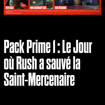
r,
vous
acce
ptez
la
politi
que
Pack Prime 1 : Le Jour
de
confi
denti
où Rush a sauvé la
alité
de
YouT
Saint-Mercenaire
ube
et le
tran
sfert
de
donn