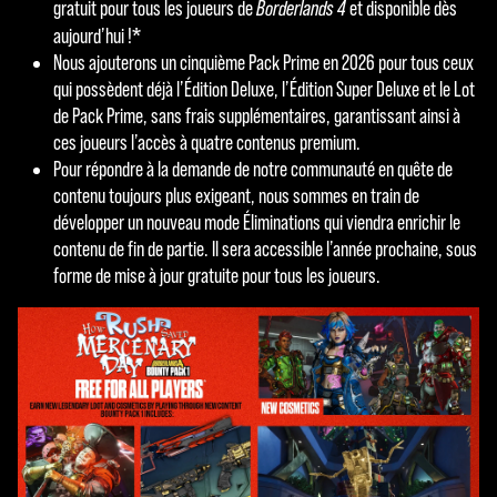
e
gratuit pour tous les joueurs de
Borderlands 4
et disponible dès
*
aujourd’hui !
p
Nous ajouterons un cinquième Pack Prime en 2026 pour tous ceux
t
qui possèdent déjà l’Édition Deluxe, l’Édition Super Deluxe et le Lot
de Pack Prime, sans frais supplémentaires, garantissant ainsi à
&
ces joueurs l’accès à quatre contenus premium.
P
Pour répondre à la demande de notre communauté en quête de
contenu toujours plus exigeant, nous sommes en train de
l
développer un nouveau mode Éliminations qui viendra enrichir le
a
contenu de fin de partie. Il sera accessible l’année prochaine, sous
forme de mise à jour gratuite pour tous les joueurs.
y
En
cliqu
ant
sur
Joue