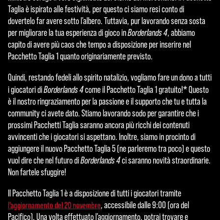
le.
Taglia è ispirato alle festività, per questo ci siamo resi conto di
dovertelo far avere sotto l'albero. Tuttavia, pur lavorando senza sosta
per migliorare la tua esperienza di gioco in
Borderlands 4
, abbiamo
capito di avere più caos che tempo a disposizione per inserire nel
Pacchetto Taglia 1 quanto originariamente previsto.
Quindi, restando fedeli allo spirito natalizio, vogliamo fare un dono a tutti
*
i giocatori di
Borderlands 4
come il Pacchetto Taglia 1 gratuito!
Questo
è il nostro ringraziamento per la passione e il supporto che tu e tutta la
community ci avete dato. Stiamo lavorando sodo per garantire che i
prossimi Pacchetti Taglia saranno ancora più ricchi dei contenuti
avvincenti che i giocatori si aspettano. Inoltre, siamo in procinto di
aggiungere il nuovo Pacchetto Taglia 5 (ne parleremo tra poco) e questo
vuol dire che nel futuro di
Borderlands 4
ci saranno novità straordinarie.
Non fartele sfuggire!
Il Pacchetto Taglia 1 è a disposizione di tutti i giocatori tramite
, accessibile dalle 9:00 (ora del
l'aggiornamento del 20 novembre
Pacifico). Una volta effettuato l'aggiornamento, potrai trovare e