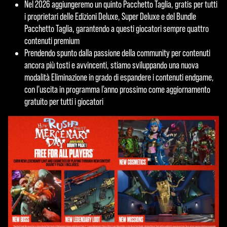
e
Nel 2026 aggiungeremo un quinto Pacchetto Taglia, gratis per tutti
i proprietari delle Edizioni Deluxe, Super Deluxe e del Bundle
p
Pacchetto Taglia, garantendo a questi giocatori sempre quattro
t
contenuti premium
Prendendo spunto dalla passione della community per contenuti
&
ancora più tosti e avvincenti, stiamo sviluppando una nuova
P
modalità Eliminazione in grado di espandere i contenuti endgame,
con l'uscita in programma l'anno prossimo come aggiornamento
l
gratuito per tutti i giocatori
a
y
Clicc
ando
su
Gioc
a,