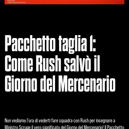
acce
tti la
politi
ca
sulla
Pacchetto taglia 1:
priva
cy di
YouT
Come Rush salvò il
ube
e il
trasf
Giorno del Mercenario
erim
ento
dei
dati
ai
serv
er di
Non vediamo l'ora di vederti fare squadra con Rush per insegnare a
Goog
Ministro Scruge il vero significato del Giorno del Mercenario! Il Pacchetto