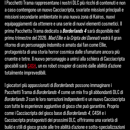
I Pacchetti Trama rappresentano i nostri DLC più ricchi di contenuti e non
a caso contengono un nuovo Cacciacripta, svariate missioni principali e
missioni secondarie ambientate in una nuova zona di Kairos, nuovi
equipaggiamenti da ottenere e una serie di nuovi elementi cosmetici. Il
Borderlands 4
primo Pacchetto Trama dedicato a
sarà disponibile nel
primo trimestre del 2026.
Mad Ellie e la Cripta dei Dannati
vedrà il gran
ritorno di un personaggio indomito e amato dai fan come Ellie,
protagonista di una storia horror cosmica dalle sfumature ancora più
cruente e tetre. Il nuovo personaggio a unirsi alla schiera di Cacciacripta
giocabili sarà
, un ex robot croupier di casinò dalle abilità d'azione
C4SH
totalmente imprevedibili.
I giocatori più appassionati di
Borderlands
possono immaginare i
Pacchetti Trama di
Borderlands 4
come un mix fra gli abbondanti DLC di
Borderlands 3
con le loro narrazioni indipendenti e un nuovo Cacciacripta
con tutte le esperienze aggiuntive di gioco che può garantire. Proprio
come i Cacciacripta del gioco base di
Borderlands 4
, C4SH e i
Cacciacripta protagonisti dei prossimi DLC, offriranno una varietà di
build e stili di gioco grazie alle tre abilità d'azione e sotto-specializzazioni