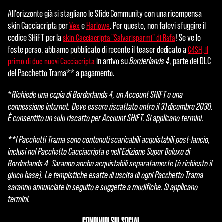
All'orizzonte già si stagliano le Sfide Community con una ricompensa
A
skin Cacciacripta per
e
. Per questo, non fatevi sfuggire il
Vex
Harlowe
c
codice SHiFT per la
! Se ve lo
skin Cacciacripta "Salvarisparmi" di Rafa
foste perso, abbiamo pubblicato di recente il teaser dedicato a
C4SH, il
c
in arrivo su
Borderlands 4
, parte dei DLC
primo di due nuovi Cacciacripta
e
del Pacchetto Trama** a pagamento.
p
*
Richiede una copia di Borderlands 4, un Account SHiFT e una
t
connessione internet. Deve essere riscattato entro il 31 dicembre 2030.
È consentito un solo riscatto per Account SHiFT. Si applicano termini.
&
**I Pacchetti Trama sono contenuti scaricabili acquistabili post-lancio,
P
inclusi nel Pacchetto Cacciacripta e nell'Edizione Super Deluxe di
l
Borderlands 4. Saranno anche acquistabili separatamente (è richiesto il
gioco base). Le tempistiche esatte di uscita di ogni Pacchetto Trama
a
saranno annunciate in seguito e soggette a modifiche. Si applicano
y
termini.
CONDIVIDI SUI SOCIAL