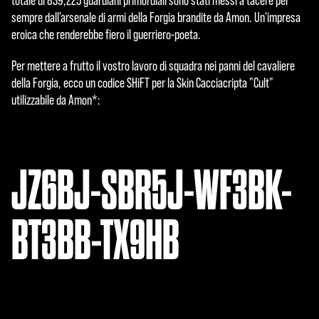
totale di 839,225 guardiani primordiali sono stati messi a tacere per
sempre dall'arsenale di armi della Forgia brandite da Amon. Un'impresa
eroica che renderebbe fiero il guerriero-poeta.
Per mettere a frutto il vostro lavoro di squadra nei panni del cavaliere
della Forgia, ecco un codice SHiFT per la Skin Cacciacripta "Cult"
utilizzabile da Amon*:
JZ6BJ-SBR5J-WF3BK-
BT3BB-TX9HB