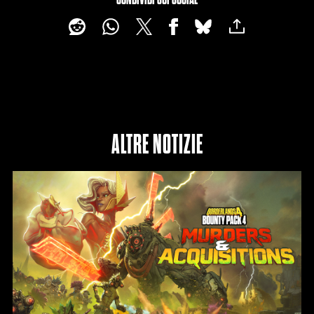
Clicc
ando
su
Gioc
a,
acce
tti la
politi
ALTRE NOTIZIE
ca
sulla
priva
cy di
YouT
ube
e il
trasf
erim
ento