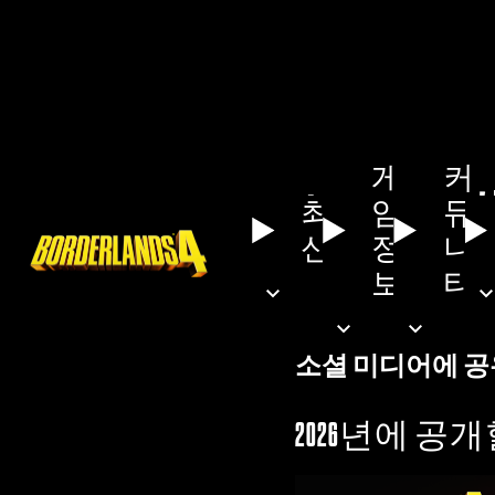
게
커
보더랜드
최
임
뮤
신
정
니
보
티
예상 읽는 시간
2 
소셜 미디어에 공
2026년에 