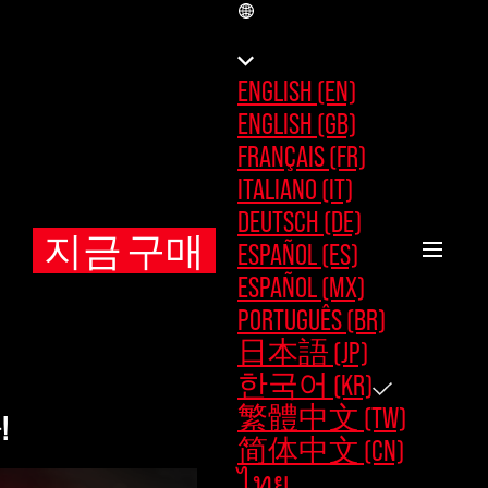
KR
ENGLISH (EN)
ENGLISH (GB)
FRANÇAIS (FR)
ITALIANO (IT)
DEUTSCH (DE)
지금 구매
ESPAÑOL (ES)
ESPAÑOL (MX)
PORTUGUÊS (BR)
日本語 (JP)
한국어 (KR)
繁體中文 (TW)
!
简体中文 (CN)
ไทย