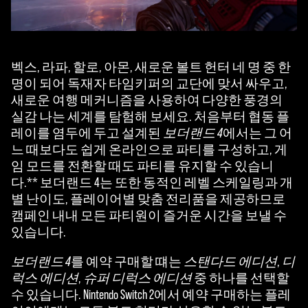
벡스, 라파, 할로, 아몬, 새로운 볼트 헌터 네 명 중 한
명이 되어 독재자 타임키퍼의 교단에 맞서 싸우고,
새로운 여행 메커니즘을 사용하여 다양한 풍경의
실감 나는 세계를 탐험해 보세요. 처음부터 협동 플
레이를 염두에 두고 설계된
보더랜드 4
에서는 그 어
느 때보다도 쉽게 온라인으로 파티를 구성하고, 게
임 모드를 전환할 때도 파티를 유지할 수 있습니
다.** 보더랜드 4는 또한 동적인 레벨 스케일링과 개
별 난이도, 플레이어별 맞춤 전리품을 제공하므로
캠페인 내내 모든 파티원이 즐거운 시간을 보낼 수
있습니다.
보더랜드 4
를 예약 구매할 떄는
스탠다드 에디션
,
디
럭스 에디션
,
슈퍼 디럭스 에디션
중 하나를 선택할
수 있습니다. Nintendo Switch 2에서 예약 구매하는 플레