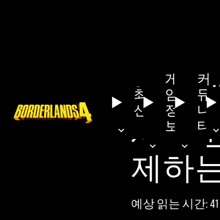
게
커
보더랜
최
임
뮤
신
정
니
새로운
보
티
제하는
예상 읽는 시간
41