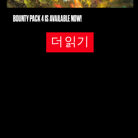
정
BOUNTY PACK 4 IS AVAILABLE NOW!
보
보
호
더 읽기
정
책
에
동
의
하
는
것
으
로