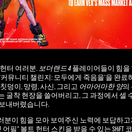
 헌터 여러분.
보더랜드 4
플레이어들이 힘을
'커뮤니티 챌린지: 모두에게 죽음을'을 완료
칫덩이, 망령, 사신, 그리고
어마어마한 양
의
에 달하는 굴착 현장을 쓸어버리고, 그 과정에서 셀
 보내버렸습니다.
분이 힘을 모아 보여주신 노력에 보답하고
 어필" 볼트 헌터 스킨을 받을 수 있는 SHiF