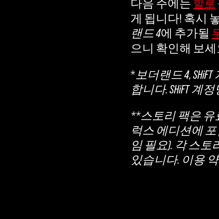
다음 주에는
A
할로
게 됩니다! 혹시 
c
랜드 4
에 추가될
으니 확인해 보세
c
e
*
보더랜드 4, SHi
합니다. SHiFT
p
**스토리 팩은 유료
t
럭스 에디션에 포함
&
임 필요). 각 스
있습니다. 이용 
P
l
a