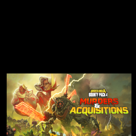
y
재
생
을
클
릭
하
면
YouT
ube
의
개
인