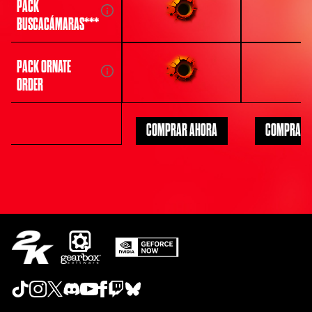
PACK
BUSCACÁMARAS***
PACK ORNATE
ORDER
COMPRAR AHORA
COMPRAR 