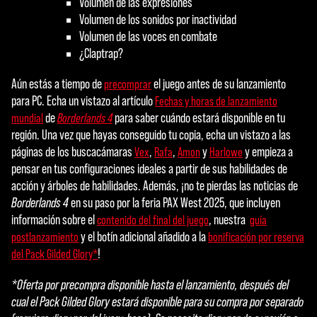
Volumen de las expresiones
Volumen de los sonidos por inactividad
Volumen de las voces en combate
¿Claptrap?
Aún estás a tiempo de
el juego antes de su lanzamiento
precomprar
para PC. Echa un vistazo al artículo
Fechas y horas de lanzamiento
de
para saber cuándo estará disponible en tu
mundial
Borderlands 4
región. Una vez que hayas conseguido tu copia, echa un vistazo a las
páginas de los buscacámaras
,
,
y
y empieza a
Vex
Rafa
Amon
Harlowe
pensar en tus configuraciones ideales a partir de sus habilidades de
acción y árboles de habilidades. Además, ¡no te pierdas las noticias de
Borderlands 4
en su paso por la feria PAX West 2025, que incluyen
información sobre el
, nuestra
contenido del final del juego
guía
y el botín adicional añadido a la
postlanzamiento
bonificación por reserva
!
del Pack Gilded Glory*
*Oferta por precompra disponible hasta el lanzamiento, después del
cual el Pack Gilded Glory estará disponible para su compra por separado