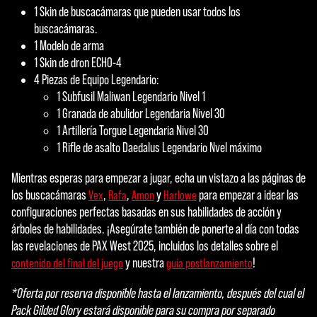
1 Skin de buscacámaras que pueden usar todos los
buscacámaras.
1 Modelo de arma
1 Skin de dron ECHO-4
4 Piezas de Equipo Legendario:
1 Subfusil Maliwan Legendario Nivel 1
1 Granada de abulidor Legendaria Nivel 30
1 Artillería Torgue Legendaria Nivel 30
1 Rifle de asalto Daedalus Legendario Nvel máximo
Mientras esperas para empezar a jugar, echa un vistazo a las páginas de
los buscacámaras
,
,
y
para empezar a idear las
Vex
Rafa
Amon
Harlowe
configuraciones perfectas basadas en sus habilidades de acción y
árboles de habilidades. ¡Asegúrate también de ponerte al día con todas
las revelaciones de PAX West 2025, incluidos los detalles sobre el
y nuestra
!
contenido del final del juego
guía postlanzamiento
*Oferta por reserva disponible hasta el lanzamiento, después del cual el
Pack Gilded Glory estará disponible para su compra por separado