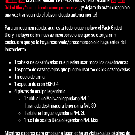
cualquier edición de
Borderlands 4
para recibir el
precomprar
Paquete
, ¡y dejará de estar disponible
Gilded Glory* como bonificación por reserva
una vez transcurrido el plazo indicado anteriormente!
Para un resumen rápido, aquí está todo lo que incluye el Pack Gilded
Glory, incluyendo las nuevas incorporaciones que se otorgarán a
cualquiera que ya lo haya reservado/precomprado o lo haga antes del
lanzamiento:
1 cabeza de cazabóvedas que pueden usar todos los cazabóvedas
1 aspecto de cazabóvedas que pueden usar todos los cazabóvedas
1 modelo de arma
1 aspecto de dron ECHO-4
4 piezas de equipo legendario:
1 subfusil de Maliwan legendario Nvl. 1
1 granada destripadora legendaria Nvl. 30
1 artillería Torgue legendaria Nvl. 30
1 fusil de asalto Dédalo legendario Nvl. Máx.
Mientras esperas para empezar a jugar, echa un vistazo a las páginas de