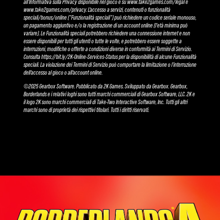
all'Informativa sulla Privacy disponibile nel gioco e su www.take2games.com/legal e
www.take2games.com/privacy. L'accesso a servizi, contenuti o funzionalità
speciali/bonus/online ("Funzionalità speciali") può richiedere un codice seriale monouso,
un pagamento aggiuntivo e/o la registrazione di un account online (l'età minima può
variare). Le Funzionalità speciali potrebbero richiedere una connessione internet e non
essere disponibili per tutti gli utenti o tutte le volte, e potrebbero essere soggette a
interruzioni, modifiche o offerte a condizioni diverse in conformità ai Termini di Servizio.
Consulta https://bit.ly/2K-Online-Services-Status per la disponibilità di alcune Funzionalità
speciali. La violazione dei Termini di Servizio può comportare la limitazione o l'interruzione
dell'accesso al gioco o all'account online.
©2025 Gearbox Software. Pubblicato da 2K Games. Sviluppato da Gearbox. Gearbox,
Borderlands e i relativi loghi sono tutti marchi commerciali di Gearbox Software, LLC. 2K e
il logo 2K sono marchi commerciali di Take-Two Interactive Software, Inc. Tutti gli altri
marchi sono di proprietà dei rispettivi titolari. Tutti i diritti riservati.