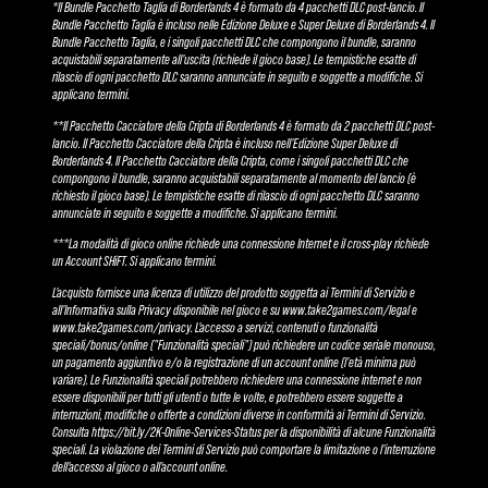
*Il Bundle Pacchetto Taglia di Borderlands 4 è formato da 4 pacchetti DLC post-lancio. Il
Bundle Pacchetto Taglia è incluso nelle Edizione Deluxe e Super Deluxe di Borderlands 4. Il
Bundle Pacchetto Taglia, e i singoli pacchetti DLC che compongono il bundle, saranno
acquistabili separatamente all'uscita (richiede il gioco base). Le tempistiche esatte di
rilascio di ogni pacchetto DLC saranno annunciate in seguito e soggette a modifiche. Si
applicano termini.
**Il Pacchetto Cacciatore della Cripta di Borderlands 4 è formato da 2 pacchetti DLC post-
lancio. Il Pacchetto Cacciatore della Cripta è incluso nell'Edizione Super Deluxe di
Borderlands 4. Il Pacchetto Cacciatore della Cripta, come i singoli pacchetti DLC che
compongono il bundle, saranno acquistabili separatamente al momento del lancio (è
richiesto il gioco base). Le tempistiche esatte di rilascio di ogni pacchetto DLC saranno
annunciate in seguito e soggette a modifiche. Si applicano termini.
***La modalità di gioco online richiede una connessione Internet e il cross-play richiede
un Account SHiFT. Si applicano termini.
L'acquisto fornisce una licenza di utilizzo del prodotto soggetta ai Termini di Servizio e
all'Informativa sulla Privacy disponibile nel gioco e su www.take2games.com/legal e
www.take2games.com/privacy. L'accesso a servizi, contenuti o funzionalità
speciali/bonus/online ("Funzionalità speciali") può richiedere un codice seriale monouso,
un pagamento aggiuntivo e/o la registrazione di un account online (l'età minima può
variare). Le Funzionalità speciali potrebbero richiedere una connessione internet e non
essere disponibili per tutti gli utenti o tutte le volte, e potrebbero essere soggette a
interruzioni, modifiche o offerte a condizioni diverse in conformità ai Termini di Servizio.
Consulta https://bit.ly/2K-Online-Services-Status per la disponibilità di alcune Funzionalità
speciali. La violazione dei Termini di Servizio può comportare la limitazione o l'interruzione
dell'accesso al gioco o all'account online.