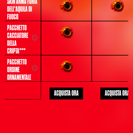
SKIN ARMA FURIA
DELL'AQUILA DI
FUOCO
PACCHETTO
CACCIATORE
DELLA
CRIPTA***
PACCHETTO
ORDINE
ORNAMENTALE
ACQUISTA ORA
ACQUISTA ORA