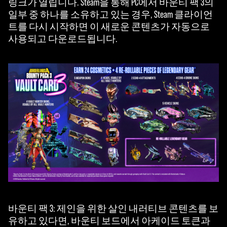
링크가 열립니다. Steam을 통해 PC에서 바운티 팩 3의
에
일부 중 하나를 소유하고 있는 경우, Steam 클라이언
동
트를 다시 시작하면 이 새로운 콘텐츠가 자동으로
의
사용되고 다운로드됩니다.
하
는
것
으
로
간
주
되
며,
데
이
터
가
Goog
바운티 팩 3: 제인을 위한 살인 내러티브 콘텐츠를 보
le
유하고 있다면, 바운티 보드에서 아케이드 토큰과
서