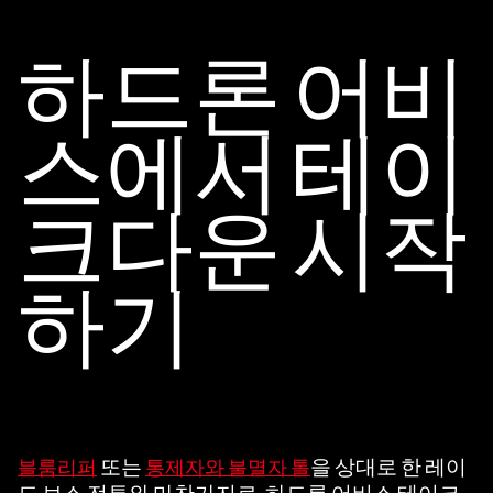
A
c
하드론 어비
c
e
스에서 테이
p
t
크다운 시작
&
P
하기
l
a
y
또는
을 상대로 한 레이
블룸리퍼
통제자와 불멸자 톨
재