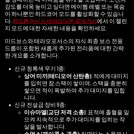
동
강도를 더욱 높이고 싶다면 메이헴 레벨 또는 목숨
의
이 하나뿐인 하드코어 모드를 활성화할 수 있습니
하
다.
에서 이 챌린
하드론 어비스 테이크다운 공개 기사
는
지 모드에 대한 자세한 내용을 확인하세요.
것
으
미드보스와 테라모포서스의 자식 최종 보스 전용
로
드롭이 포함된 새롭게 추가된 전리품에 대한 간략
간
한 개요를 소개합니다.
주
되
신규 청록색 무기 1종:
며,
상어 미끼(테디오어 산탄총):
적에게 대미지
데
를 입히면 참 스택이 쌓이며, 스택을 충분히
이
쌓으면 적이 폭발하여 추가 대미지를 입힙
터
니다.
가
신규 전설급 장비 9종:
Goog
이슈마엘(교단 저격 소총):
표적에 출혈을 일
le
으켜 지속적으로 추가 대미지를 입히는 작
서
살을 발사합니다.
버
쇼얼스(제이콥스 권총):