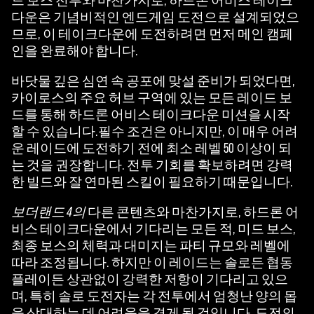
드 보스 전투와 마찬가지로, 하드론 어비스 테이크
생
다운은 기념비적인 엔드게임 도전으로 설계되었으
을
므로, 이 테이크다운에 도전하려면 먼저 메인 캠페
클
인을 완료해야 합니다.
릭
바닷물 깊은 심연 속 공포에 맞설 준비가 되었다면,
하
카이로스의 주요 허브 구역에 있는 모든 레이드 보
면
드를 통해 하드론 어비스 테이크다운 미션을 시작
YouT
할 수 있습니다.필수 조건은 아니지만, 이 매우 어려
ube
운 레이드에 도전하기 전에 최소 레벨 50 이상이 되
의
는 것을 권장합니다. 전투 기회를 확보하려면 강력
개
한 빌드와 잘 연마된 스킬이 필요하기 때문입니다.
인
정
보더랜드 4의
다른 콘텐츠와 마찬가지로, 하드론 어
보
비스 테이크다운에서 기다리는 모든 적, 미드 보스,
보
최종 보스의 체력과 대미지는 파티 규모와 레벨에
호
따라 조정됩니다. 하지만 이 레이드는 솔로든 협동
정
플레이든 상관없이 강력한 저항이 기다리고 있으
책
며, 특히 솔로 도전자는 각 전투에서 엄청난 양의 몹
에
을 상대하는 데 어려움을 겪게 될 것입니다. 도전의