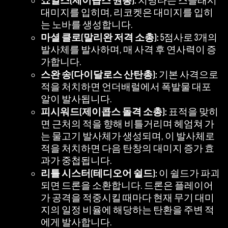
치명타는 스플래시
로
대미지를 입히며, 리코켓은 대미지를 입히
전
는 노바를 생성합니다.
송
마셜 클로(말리완 저격 소총):
5점사로 3개의
됩
발사체를 발사하며, 매 사격 후 연사력이 증
니
가합니다.
다.
스완 송(다이달로스 산탄총):
기본 사격으로
적을 처치하면 언더배럴에서 폭발물 대포
알이 발사됩니다.
피시워드(제이콥스 돌격 소총):
표적을 맞히
면 근처의 적을 향해 비틀거리며 헤엄쳐 가
는 물고기 발사체가 생성되며, 이 발사체로
적을 처치하면 다음 탄창의 대미지 증가 효
과가 중첩됩니다.
리틀 시스터(테디오어 쉴드):
이 쉴드가 파괴
되면 드론을 소환합니다. 드론은 플레이어
가 공격을 적중시킬 때마다 현재 무기 대미
지의 일정 비율에 해당하는 탄환을 주변 적
에게 발사합니다.