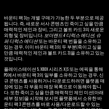
재
생
을
바운티 팩 3는 개별 구매가 가능한 두 부분으로 제공
클
됩니다. 즉, 새로운 서사 콘텐츠인 죽이고 싶을 만큼
릭
매력적인 제인과 장비, 그리고 볼트 카드 3의 새로운
하
외형 및 장비입니다.
보더랜드 4 디럭스 에디션, 슈
면
퍼 디럭스 에디션
또는 바운티 팩 번들을 소유하고
YouT
있는 경우, 이미 바운티 팩 3의 두 부분(죽이고 싶을
ube
만큼 매력적인 제인과 볼트 카드 3)을 소유하고 있는
의
것입니다.
개
플레이스테이션 5, XBOX 시리즈 X|S 또는 에픽을 통해
인
PC에서 바운티 팩 3의 일부를 소유하고 있는 경우, 신
정
규 콘텐츠를 사용하거나 다운로드하려면 플랫폼 매
보
장에 있는 각 부품의 매장 목록으로 이동해야 합니
보
다. 또한 죽이고 싶을 만큼 매력적인 제인 미션(아래
호
세부 정보)을 시작해 보시면 플랫폼에서 소유한 바
정
운티 팩 3 콘텐츠를 바로 사용/다운로드할 수 있는
책