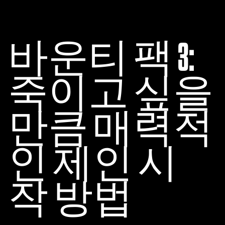
A
c
바운티 팩 3:
c
e
죽이고 싶을
p
t
만큼 매력적
&
P
인 제인 시
l
a
작 방법
y