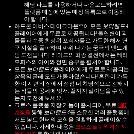
해당 파트를 사용하거나 다운로드하려면
플랫폼 매장에 있는 매장 목록으로 이동해
야 합니다.
하드론 어비스 테이크다운**이 모든
보더랜드 4
플레이어에게 무료로 제공됩니다! 돌연변이 괴
물들과 수중 최상위 포식자들로 가득한 해저 연
구 시설을 돌파하며 싸워 나가는 궁극의 엔드게
임 도전입니다. 레이드의 최종 결전에서는 테라
모퍼스의 아이와 정면 승부를 펼쳐야 합니다.
모든
보더랜드 4
플레이어에게 무료로 제공되는
살육의 굴레 모드가 돌아왔습니다! 혼란이 가득
한 이 시련의 장에서 점점 더 치명적으로 강해지
는 적들의 공세에 맞서, 끝까지 살아남을 수 있
는지 도전해 보세요.
크로스 플랫폼 저장 기능이 출시되어, 무료
SHiFT
통해
보더랜드 4
를 소유한 여러 플랫폼에
계정을
서도 볼트 헌터의 모험을 원활하게 플레이할 수
있습니다. 자세한 내용은
크로스 플랫폼 저장 지
를 확인해 보세요.
원 페이지