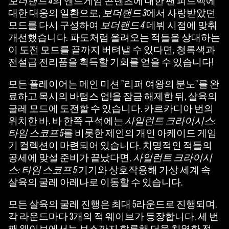
보더랜드 4
의 엔드게임 콘텐츠에 대한 팬 피드백에
대한 대응의 일환으로,
보더랜드 3
에서 사랑받았던
모드를 다시 구성하여
보더랜드 4
데뷔 시점에 맞춰
개선했습니다
.
파도처럼 올려오는 적들을 상대하는
이 도전 모드를 끝까지 버텨낼 수 있다면, 청록색과
전설급 전리품을 획득할 기회를 얻을 수 있습니다!
모든 플레이어는 메인 미션 "리퍼 여왕의 분노"를 완
료하고 목시의 바텀스 업!을 잠금 해제한 뒤, 살육의
굴레 모드에 도전할 수 있습니다. 카르카디아 번의
위치한 바. 바 한쪽 구석에는
사일런트 크라이시스:
타임 스코프 5
를 비롯한 제인의 개인 아케이드 게임
기 컬렉션이 마련되어 있습니다. 치명적인 적들의
공세에 맞설 준비가 끝났다면,
사일런트 크라이시
스: 타임 스코프 5
기기와 상호작용해 가상 세계 속
살육의 굴레 아레나로 이동할 수 있습니다.
모든 살육의 굴레 진행은 최대 5라운드로 진행되며,
각 라운드마다 3개의 적 웨이브가 등장합니다. 세 번
째 웨이브에서는 보스까지 합류해 더욱 치열한 전