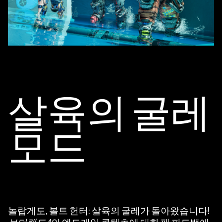
살육의 굴레
모드
놀랍게도, 볼트 헌터: 살육의 굴레가 돌아왔습니다!