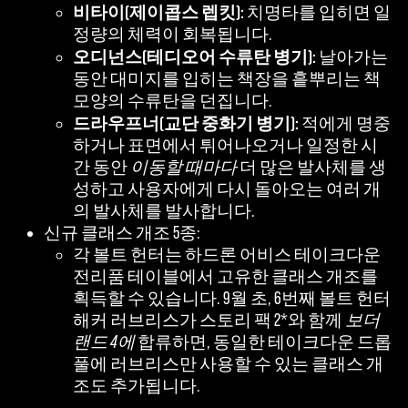
비타이(제이콥스 렙킷):
치명타를 입히면 일
정량의 체력이 회복됩니다.
오디넌스(테디오어 수류탄 병기):
날아가는
동안 대미지를 입히는 책장을 흩뿌리는 책
모양의 수류탄을 던집니다.
드라우프너(교단 중화기 병기):
적에게 명중
하거나 표면에서 튀어나오거나 일정한 시
간 동안
이동할 때마다
더 많은 발사체를 생
성하고 사용자에게 다시 돌아오는 여러 개
의 발사체를 발사합니다.
신규 클래스 개조 5종:
각 볼트 헌터는 하드론 어비스 테이크다운
전리품 테이블에서 고유한 클래스 개조를
획득할 수 있습니다. 9월 초, 6번째 볼트 헌터
해커 러브리스가 스토리 팩 2*와 함께
보더
랜드 4에
합류하면, 동일한 테이크다운 드롭
풀에 러브리스만 사용할 수 있는 클래스 개
조도 추가됩니다.