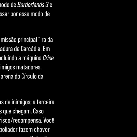
 modo de
Borderlands 3
e
assar por esse modo de
missão principal "Ira da
tadura de Carcádia. Em
incluindo a máquina
Crise
inimigos matadores,
 arena do Círculo da
 de inimigos; a terceira
os que chegam. Caso
 risco/recompensa. Você
poliador fazem chover