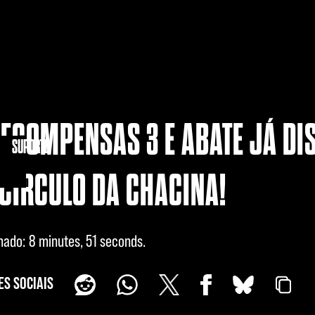
RECOMPENSAS 3 E ABATE JÁ DIS
IDADE
SUPORTE
CÍRCULO DA CHACINA!
imado
8 minutes, 51 seconds
S SOCIAIS