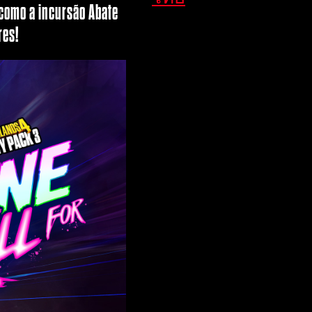
 como a incursão Abate
res!