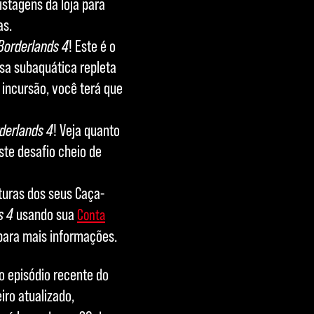
istagens da loja para
as.
Borderlands 4
! Este é o
isa subaquática repleta
 incursão, você terá que
derlands 4
! Veja quanto
te desafio cheio de
turas dos seus Caça-
s 4
usando sua
Conta
ara mais informações.
o episódio recente do
ro atualizado,