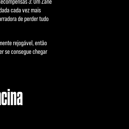
 Recompensas 3: Um Zane
odada cada vez mais
arradora de perder tudo
amente rejogável, então
 ver se consegue chegar
acina