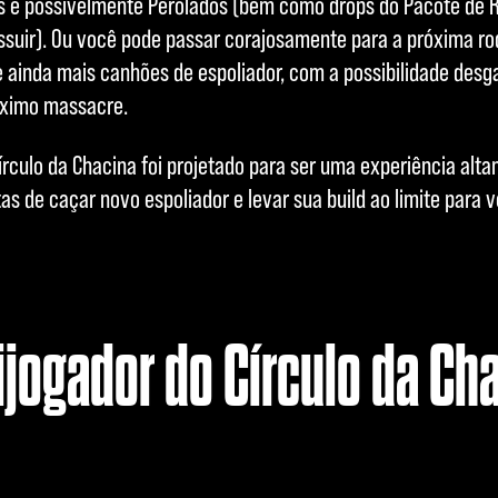
os e possivelmente Perolados (bem como drops do Pacote de
ossuir). Ou você pode passar corajosamente para a próxima r
e ainda mais canhões de espoliador, com a possibilidade desg
óximo massacre.
írculo da Chacina foi projetado para ser uma experiência alt
tas de caçar novo espoliador e levar sua build ao limite para
ijogador do Círculo da Ch