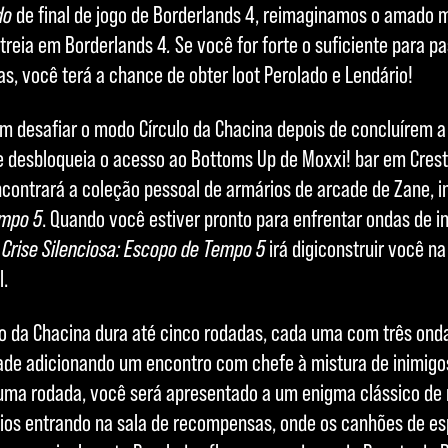
do
de final de jogo de Borderlands 4, reimaginamos o amado
treia em Borderlands 4
.
Se você for forte o suficiente para p
, você terá a chance de obter loot Perolado e Lendário!
 desafiar o modo Círculo da Chacina depois de concluírem a 
e desbloqueia o acesso ao Bottoms Up de Moxxi! bar em Cres
ncontrará a coleção pessoal de armários de arcade de Zane, 
empo 5
. Quando você estiver pronto para enfrentar ondas de 
e
Crise Silenciosa: Escopo de Tempo 5
irá digiconstruir você na
l.
o da Chacina dura até cinco rodadas, cada uma com três ondas
ade adicionando um encontro com chefe à mistura de inimig
uma rodada, você será apresentado a um enigma clássico de
ios entrando na sala de recompensas, onde os canhões de es