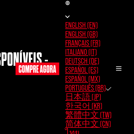
BR
ENGLISH (EN)
ENGLISH (GB)
FRANÇAIS (FR)
ITALIANO (IT)
PONÍVEIS -
DEUTSCH (DE)
COMPRE AGORA
ESPAÑOL (ES)
ESPAÑOL (MX)
PORTUGUÊS (BR)
日本語 (JP)
한국어 (KR)
繁體中文 (TW)
简体中文 (CN)
ไทย