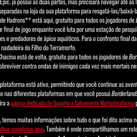
Epic, já possui as duas partes, mas precisará navegar até as l
separadas na loja da sua plataforma para resgatá-las/baixá-l
de Hadrons** está aqui, gratuito para todos os jogadores de
de final de jogo enquanto você luta por uma estação de pesqu
s e predadores de ápice aquáticos. Para o confronto final da
 nadadeira do Filho do Terramorfo.
hacina está de volta, gratuito para todos os jogadores de
Bor
breviver contra ondas de inimigos cada vez mais mortais nes
plataforma está ativo, permitindo que você continue as aven
e nas diferentes plataformas em que você possui
Borderland
ira a
p
página dedicada de Suporte a Salvamento Multiplataforma
 temos muitas informações sobre tudo o que foi dito acima n
. Também é onde compartilhamos um rotei
alhes completos aqui