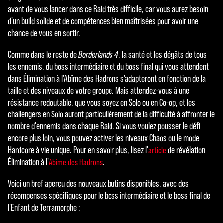
vous
avant de vous lancer dans ce Raid très difficile, car vous aurez besoin
acce
d'un build solide et de compétences bien maîtrisées pour avoir une
ptez
chance de vous en sortir.
la
Comme dans le reste de
Borderlands 4
, la santé et les dégâts de tous
politi
les ennemis, du boss intermédiaire et du boss final qui vous attendent
que
dans Élimination à l'Abîme des Hadrons s'adapteront en fonction de la
de
taille et des niveaux de votre groupe. Mais attendez-vous à une
confi
résistance redoutable, que vous soyez en Solo ou en Co-op, et les
denti
challengers en Solo auront particulièrement de la difficulté à affronter le
alité
nombre d'ennemis dans chaque Raid. Si vous voulez pousser le défi
de
encore plus loin, vous pouvez activer les niveaux Chaos ou le mode
YouT
Hardcore à vie unique. Pour en savoir plus, lisez l'
de révélation
article
ube
Élimination à l'
.
Abîme des Hadrons
et le
tran
Voici un bref aperçu des nouveaux butins disponibles, avec des
sfert
récompenses spécifiques pour le boss intermédiaire et le boss final de
de
l'Enfant de Terramorphe :
donn