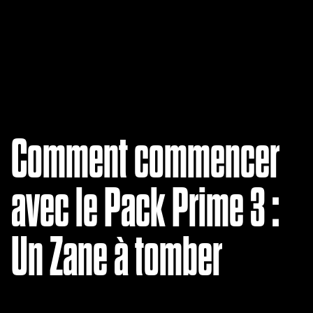
A
c
Comment commencer
c
e
avec le Pack Prime 3 :
p
t
Un Zane à tomber
&
P
l