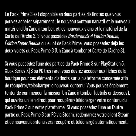
a
Le Pack Prime 3 est disponible en deux parties distinctes que vous
y
pouvez acheter séparément : le nouveau contenu narratif et le nouveau
matériel d'Un Zane à tomber, et les nouveaux skins et le matériel de la
Carte de l'Arche 3. Si vous possédez
Borderlands 4 Édition Deluxe,
En
Édition Super Deluxe
ou le Lot de Pack Prime, vous possédez déjà les
cliqu
deux volets du Pack Prime 3 (Un Zane à tomber et Carte de l'Arche 3).
ant
sur
Si vous possédez l'une des parties du Pack Prime 3 sur PlayStation 5,
Joue
Xbox Series X|S ou PC très rare, vous devrez accéder aux fiches de la
r,
boutique pour ces éléments distincts sur la plateforme concernée afin
vous
de récupérer/télécharger le nouveau contenu. Vous pouvez également
acce
tenter de commencer la mission Un Zane à tomber (détails ci-dessous),
ptez
qui ouvrira un lien direct pour récupérer/télécharger votre contenu du
la
Pack Prime 3 sur votre plateforme. Si vous possédez l'une ou l'autre
politi
partie du Pack Prime 3 sur PC via Steam, redémarrez votre client Steam
que
et ce nouveau contenu sera récupéré et téléchargé automatiquement.
de