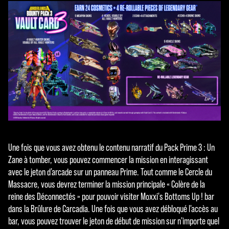
confi
denti
alité
de
YouT
ube
et le
tran
sfert
de
donn
ées
vers
Une fois que vous avez obtenu le contenu narratif du Pack Prime 3 : Un
les
Zane à tomber, vous pouvez commencer la mission en interagissant
serv
avec le jeton d'arcade sur un panneau Prime. Tout comme le Cercle du
eurs
Massacre, vous devrez terminer la mission principale « Colère de la
de
reine des Déconnectés » pour pouvoir visiter Moxxi's Bottoms Up ! bar
Goog
dans la Brûlure de Carcadia. Une fois que vous avez débloqué l'accès au
le.
bar, vous pouvez trouver le jeton de début de mission sur n'importe quel