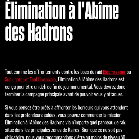
e
Élimination à l'Abîme
p
t
des Hadrons
&
P
l
a
Tout comme les affrontements contre les boss de raid
ou
Bloomreaper
y
, Élimination à l'Abîme des Hadrons est
Subjugator et Thol l'Invincible
conçu pour être un défi de fin de jeu monumental. Vous devrez donc
terminer la campagne principale avant de pouvoir vous y attaquer.
En
cliqu
Si vous pensez être prêts à affronter les horreurs qui vous attendent
ant
dans les profondeurs salées, vous pouvez commencer la mission
sur
Élimination à l'Abîme des Hadrons via n'importe quel panneau de raid
Joue
situé dans les principales zones de Kairos. Bien que ce ne soit pas
r,
obligatoire, nous vous recommandons d'être au moins de niveau 50