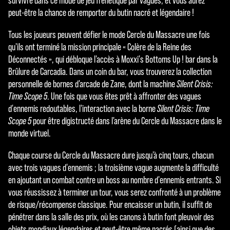
survivre dans ce mode de jeu frénétique par vagues, et vous aurez
peut-être la chance de remporter du butin nacré et légendaire !
Tous les joueurs peuvent défier le mode Cercle du Massacre une fois
qu'ils ont terminé la mission principale « Colère de la Reine des
Déconnectés », qui débloque l'accès à Moxxi's Bottoms Up ! bar dans la
Brûlure de Carcadia. Dans un coin du bar, vous trouverez la collection
personnelle de bornes d'arcade de Zane, dont la machine
Silent Crisis:
Time Scope 5
. Une fois que vous êtes prêt à affronter des vagues
d'ennemis redoutables, l'interaction avec la borne
Silent Crisis: Time
Scope 5
pour être digistructé dans l'arène du Cercle du Massacre dans le
monde virtuel.
Chaque course du Cercle du Massacre dure jusqu'à cinq tours, chacun
avec trois vagues d'ennemis ; la troisième vague augmente la difficulté
en ajoutant un combat contre un boss au nombre d'ennemis entrants. Si
vous réussissez à terminer un tour, vous serez confronté à un problème
de risque/récompense classique. Pour encaisser un butin, il suffit de
pénétrer dans la salle des prix, où les canons à butin font pleuvoir des
objets mondiaux légendaires et peut-être même nacrés (ainsi que des