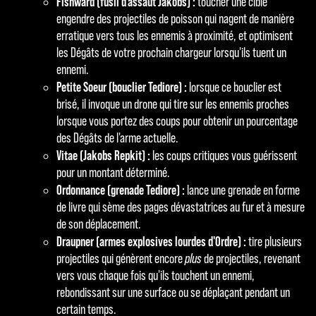
Fishward (fusil d'assaut Jakobs) :
toucher une cible
engendre des projectiles de poisson qui nagent de manière
erratique vers tous les ennemis à proximité, et optimisent
les Dégâts de votre prochain chargeur lorsqu'ils tuent un
ennemi.
Petite Soeur (bouclier Tediore) :
lorsque ce bouclier est
brisé, il invoque un drone qui tire sur les ennemis proches
lorsque vous portez des coups pour obtenir un pourcentage
des Dégâts de l'arme actuelle.
Vitae (Jakobs Repkit) :
les coups critiques vous guérissent
pour un montant déterminé.
Ordonnance (grenade Tediore) :
lance une grenade en forme
de livre qui sème des pages dévastatrices au fur et à mesure
de son déplacement.
Draupner (armes explosives lourdes d'Ordre) :
tire plusieurs
projectiles qui génèrent encore
plus
de projectiles, revenant
vers vous chaque fois qu'ils touchent un ennemi,
rebondissant sur une surface ou se déplaçant pendant un
certain temps.