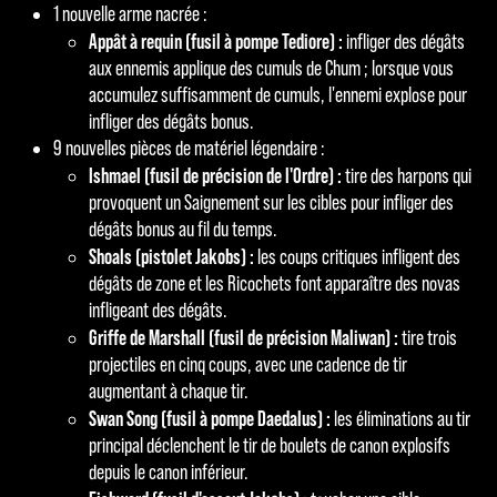
ées
1 nouvelle arme nacrée :
vers
Appât à requin (fusil à pompe Tediore) :
infliger des dégâts
les
aux ennemis applique des cumuls de Chum ; lorsque vous
serv
accumulez suffisamment de cumuls, l'ennemi explose pour
eurs
infliger des dégâts bonus.
de
9 nouvelles pièces de matériel légendaire :
Goog
Ishmael (fusil de précision de l'Ordre) :
tire des harpons qui
le.
provoquent un Saignement sur les cibles pour infliger des
dégâts bonus au fil du temps.
Shoals (pistolet Jakobs) :
les coups critiques infligent des
dégâts de zone et les Ricochets font apparaître des novas
infligeant des dégâts.
Griffe de Marshall (fusil de précision Maliwan) :
tire trois
projectiles en cinq coups, avec une cadence de tir
augmentant à chaque tir.
Swan Song (fusil à pompe Daedalus) :
les éliminations au tir
principal déclenchent le tir de boulets de canon explosifs
depuis le canon inférieur.