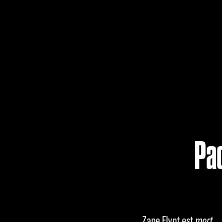
Accept
& Play
Pac
En cliquant
sur Jouer,
vous
acceptez la
Zane Flynt est
mort
.