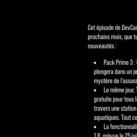
vou
s
acc
Cet épisode de DevCas
epte
prochains mois, que tu
z la
nouveautés :
polit
ique
Pack Prime 3 : 
de
plongera dans un je
conf
mystère de l'assass
Le même jour, 
iden
gratuite pour tous l
tialit
travers une statio
é de
aquatiques. Tout c
YouT
La fonctionnal
ube
1.8, prévue le 25 j
et le