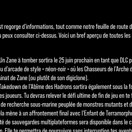
t regorge d'informations, tout comme notre feuille de route dé
 peux consulter ci-dessus. Voici un bref aperçu de toutes les 
Un Zane à tomber sortira le 25 juin prochain en tant que DLC 
u d'arcade de style « néon-noir » où les Chasseurs de l'Arche 
inat de Zane (ou plutôt de son digiclone).
Takedown de l'Abîme des Hadrons sortira également sous la f
es joueurs. Tu devras relever le défi ultime de fin de jeu en t
n de recherche sous-marine peuplée de monstres mutants et 
ela mène à un affrontement final avec l'Enfant de Terramorph
ité de sauvegardes multiplateformes sera disponible dans le c
uin. Elle te permettra de poursuivre sans interruption tes aven