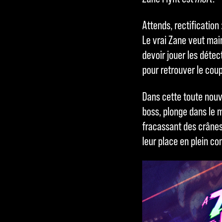
politique de
Attends, rectification :
confidentialité
Le vrai Zane veut main
de YouTube
et
devoir jouer les détec
le transfert de
pour retrouver le cou
données vers
les serveurs
Dans cette toute nouv
de Google.
boss, plonge dans le 
fracassant des crânes
leur place en plein com