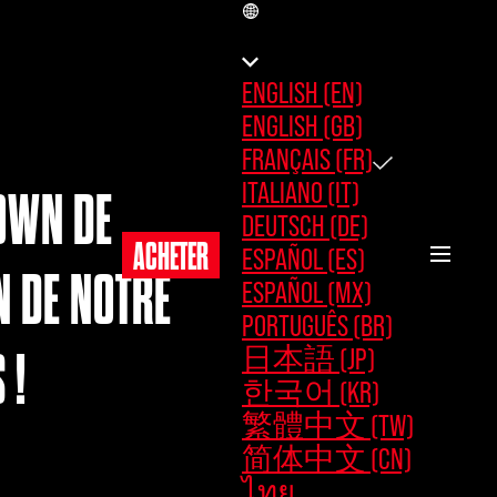
FR
ENGLISH (EN)
ENGLISH (GB)
FRANÇAIS (FR)
ITALIANO (IT)
DOWN DE
DEUTSCH (DE)
ACHETER
ESPAÑOL (ES)
N DE NOTRE
ESPAÑOL (MX)
PORTUGUÊS (BR)
日本語 (JP)
 !
한국어 (KR)
繁體中文 (TW)
简体中文 (CN)
ไทย