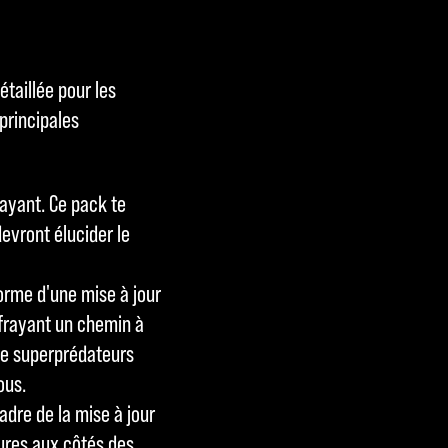
taillée pour les
principales
payant. Ce pack te
devront élucider le
orme d'une mise à jour
e frayant un chemin à
de superprédateurs
ous.
adre de la mise à jour
tures aux côtés des