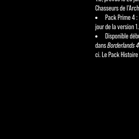
Chasseurs de l'Arc
tran
Pack Prime 4 : 
sfer
jour de la version 
t de
Disponible déb
don
dans
Borderlands 
née
ci. Le Pack Histoire
s
vers
les
serv
eurs
de
Goo
gle.