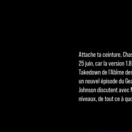
Attache ta ceinture, Ch
A
25 juin, car la version 1.
c
Takedown de l'Abîme des 
un nouvel épisode du Gea
c
Johnson discutent avec M
e
niveaux, de tout ce à quo
p
t