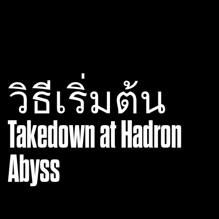
A
c
วิธีเริ่มต้น
c
e
Takedown at Hadron
p
t
Abyss
&
P
l