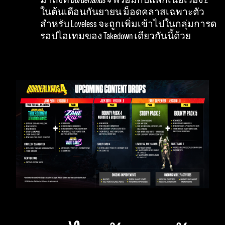
ในต้นเดือนกันยายน ม็อดคลาสเฉพาะตัว
สำหรับ Loveless จะถูกเพิ่มเข้าไปในกลุ่มการด
รอปไอเทมของ Takedown เดียวกันนี้ด้วย