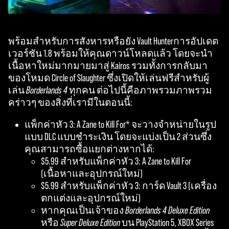
พร้อมสำหรับการสังหารหรือยัง Vault Hunterการอัปเดต
เวอร์ชัน 1.8 พร้อมให้คุณดาวน์โหลดแล้ว โดยจะนำ
เนื้อหาใหม่มากมายมาสู่ Kairos รวมทั้งการกลับมา
ของโหมด Circle of Slaughter ซึ่งเปิดให้เล่นฟรีสำหรับผู้
เล่น
Borderlands 4
ทุกคน ต่อไปนี้คือภาพรวมภาพรวม
คร่าวๆ ของสิ่งที่เรามีในตอนนี้:
แพ็กค่าหัว 3: A Zane to Kill For* จะวางจำหน่ายในรูป
แบบ DLC แบบชำระเงิน โดยจะแบ่งเป็น 2 ส่วนซึ่ง
คุณสามารถซื้อแยกต่างหากได้:
$5.99 สำหรับแพ็กค่าหัว 3: A Zane to Kill For
(เนื้อหาและอุปกรณ์ใหม่)
$5.99 สำหรับแพ็กค่าหัว 3: การ์ด Vault 3 (เครื่อง
ตกแต่งและอุปกรณ์ใหม่)
หากคุณเป็นเจ้าของ
Borderlands 4 Deluxe Edition
หรือ
Super Deluxe Edition
บน PlayStation 5, XBOX Series