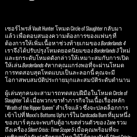
เซอร์ไพรส์ Vault Hunter โหมด Circle of Slaughter กลับมา
แล้ว เพื่อตอบสนองความต้องการของแฟนๆ ที่
ต้องการให้เพิ่มเนื้อหาช่วงท้ายเกมของ
Borderlands 4
เราจึงได้ปรับปรุงโหมดยอดนิยมของ
Borderlands 3
ใหม่
และยกระดับโหมดดังกล่าวให้เหมาะสมกับการเปิด
ให้เล่น
Borderlands 4
หากคุณแกร่งพอที่จะผ่านโหมด
การทดสอบสุดโหดแบบเป็นละลอกนี้ คุณจะมี
โอกาสพบสมบัติประกายมุกและสมบัติระดับตำนาน
ผู้เล่นทุกคนจะสามารถทดสอบฝีมือในโหมด Circle of
Slaughter ได้ เมื่อพวกเขาทำภารกิจในเนื้อเรื่องหลัก
"Wrath of the Ripper Queen" สำเร็จแล้ว ซึ่งจะปลดล็อกการ
เข้าไปที่ Moxxi's Bottoms Up!บาร์ใน Cardcadia Burn ที่มุมหนึ่ง
ของบาร์ คุณจะพบกับตู้อาเขตส่วนตัวของ Zane รวม
ถึงเครื่อง
Silent Crisis: Time Scope 5
เมื่อคุณพร้อมที่จะ