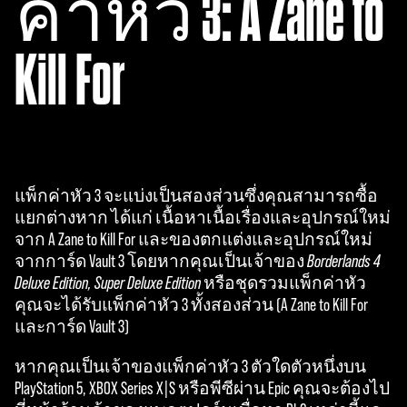
ค่าหัว 3: A Zane to
p
t
Kill For
&
P
l
a
แพ็กค่าหัว 3 จะแบ่งเป็นสองส่วนซึ่งคุณสามารถซื้อ
y
แยกต่างหาก ได้แก่ เนื้อหาเนื้อเรื่องและอุปกรณ์ใหม่
จาก A Zane to Kill For และของตกแต่งและอุปกรณ์ใหม่
จากการ์ด Vault 3 โดยหากคุณเป็นเจ้าของ
Borderlands 4
By
Deluxe Edition, Super Deluxe Edition
หรือชุดรวมแพ็กค่าหัว
click
คุณจะได้รับแพ็กค่าหัว 3 ทั้งสองส่วน (A Zane to Kill For
ing
และการ์ด Vault 3)
play,
you
หากคุณเป็นเจ้าของแพ็กค่าหัว 3 ตัวใดตัวหนึ่งบน
agre
PlayStation 5, XBOX Series X|S หรือพีซีผ่าน Epic คุณจะต้องไป