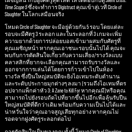
เผชิญหน้ากับฝูงศัตรูสุดโหด ให้โต้ตอบกับตู้
Silent Crisis:
Time Scope 5
ซึ่งจะทำการ Digistruct คุณเข้าสู่เวที Circle of
Slaughter ในโลกเสมือนจริง
โหมด Circle of Slaughter จะมีอยู่ด้วยกัน 5 รอบ โดยแต่ละ
รอบจะมีศัตรู 3 ระลอก และในระลอกที่ 3 เกมจะเพิ่ม
ความยากด้วยการปล่อยบอสเข้ามาผสมกับศัตรูที่
คุณเผชิญหน้า หากคุณเอาชนะรอบนั้นไปได้ คุณจะ
พบกับการตัดสินใจเกี่ยวกับความเสี่ยง/รางวัลแบบ
คลาสสิกที่ยากจะเลือกคุณสามารถรับรางวัลและ
ออกจากการเล่นได้โดยการก้าวเข้าไปในห้อง
รางวัล ซึ่งปืนใหญ่สมบัติจะยิงไอเทมระดับตำนาน
และระดับประกายมุกต่างๆ ลงมา (รวมถึงไอเทมที่ดร
อปจากแพ็กค่าหัว 3: A Zane to Kill For หากคุณมี)หรือคุณ
สามารถไปยังรอบถัดไปที่ยากขึ้นไปอีกเพื่อลุ้นรับปืน
ใหญ่สมบัติที่ดีกว่าเดิม พร้อมกับความเป็นไปได้และ
น่าหวั่นใจว่าคุณอาจสูญเสียทุกอย่าง หากคุณไม่
รอดจากฝูงศัตรูระลอกต่อไป
การตัดสินใจเป็นของคุณ ทั้งนี้ โหมด Circle of Slaughter