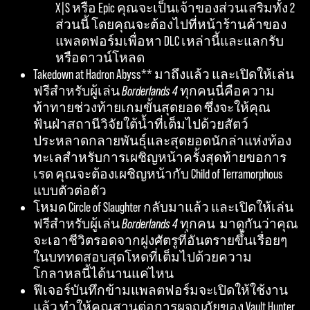
X|S หรือ Epic คุณจะเป็นเจ้าของส่วนเสริมทั้ง 2
ส่วนนี้ โดยคุณจะต้องไปที่หน้าร้านค้าของ
แพลตฟอร์มเพื่อหา DLC เหล่านี้และแลกรับ
หรือดาวน์โหลด
Takedown at Hadron Abyss** มาถึงแล้ว และเปิดให้เล่น
ฟรีสำหรับผู้เล่น
Borderlands 4
ทุกคนนี่คือความ
ท้าทายช่วงท้ายเกมขั้นสุดยอด ซึ่งจะให้คุณ
ฟันฝ่าสถานีวิจัยใต้น้ำที่เต็มไปด้วยสัตว์
ประหลาดกลายพันธุ์และสุดยอดนักล่าแห่งท้อง
ทะเลสำหรับการเผชิญหน้าครั้งสุดท้ายขอการ
เรด คุณจะต้องเผชิญหน้ากับ Child of Terramorphous
แบบตัวต่อตัว
โหมด Circle of Slaughter กลับมาแล้ว และเปิดให้เล่น
ฟรีสำหรับผู้เล่น
Borderlands 4
ทุกคน มาดูกันว่าคุณ
จะเอาชีวิตรอดจากฝูงศัตรูที่อันตรายขึ้นเรื่อยๆ
ในบททดสอบสุดโหดที่เต็มไปด้วยความ
โกลาหลนี้ได้นานแค่ไหน
ฟีเจอร์บันทึกข้ามแพลตฟอร์มจะเปิดให้ใช้งาน
แล้ว ทำให้คุณสานต่อการผจญภัยของ Vault Hunter