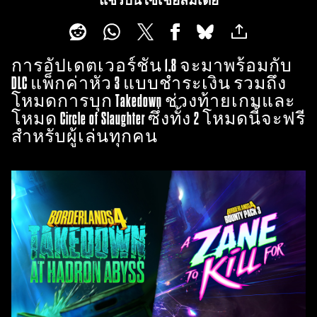
แชร์บนโซเชียลมีเดีย
การอัปเดตเวอร์ชัน 1.8 จะมาพร้อมกับ
DLC แพ็กค่าหัว 3 แบบชำระเงิน รวมถึง
โหมดการบุก Takedown ช่วงท้ายเกมและ
โหมด Circle of Slaughter ซึ่งทั้ง 2 โหมดนี้จะฟรี
สำหรับผู้เล่นทุกคน