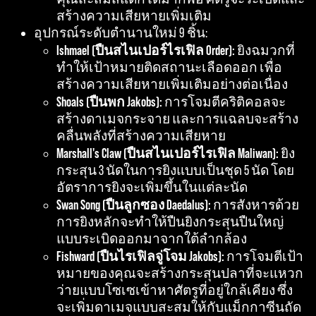
สร้างความเสียหายเพิ่มเติม
อุปกรณ์ระดับตำนานใหม่ 9 ชิ้น:
Ishmael (ปืนสไนเปอร์ไรเฟิล Order):
ยิงฉมวกที่
ทำให้เป้าหมายติดสถานะเลือดออก เพื่อ
สร้างความเสียหายเพิ่มเติมอย่างต่อเนื่อง
Shoals (ปืนพก Jakobs):
การโจมตีคริติคอลจะ
สร้างดาเมจกระจาย และการแฉลบจะสร้าง
คลื่นพลังที่สร้างความเสียหาย
Marshall's Claw (ปืนสไนเปอร์ไรเฟิล Maliwan):
ยิง
กระสุน 3 นัดในการยิงแบบเป็นชุด 5 นัด โดย
อัตราการยิงจะเพิ่มขึ้นในแต่ละนัด
Swan Song (ปืนลูกซอง Daedalus):
การสังหารด้วย
การยิงหลักจะทำให้ปืนยิงกระสุนปืนใหญ่
แบบระเบิดออกมาจากใต้ลำกล้อง
Fishward (ปืนไรเฟิลจู่โจม Jakobs):
การโจมตีเป้า
หมายของคุณจะสร้างกระสุนปลาที่จะแหวก
ว่ายแบบโซเซเข้าหาศัตรูที่อยู่ใกล้เคียง ซึ่ง
จะเพิ่มดาเมจแบบสะสมให้กับแม็กกาซีนถัด