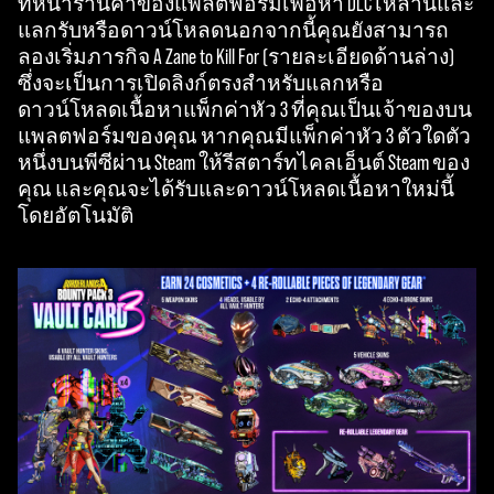
e to
ที่หน้าร้านค้าของแพลตฟอร์มเพื่อหา DLC เหล่านี้และ
YouT
แลกรับหรือดาวน์โหลดนอกจากนี้คุณยังสามารถ
ube'
ลองเริ่มภารกิจ A Zane to Kill For (รายละเอียดด้านล่าง)
s
ซึ่งจะเป็นการเปิดลิงก์ตรงสำหรับแลกหรือ
priva
ดาวน์โหลดเนื้อหาแพ็กค่าหัว 3 ที่คุณเป็นเจ้าของบน
cy
แพลตฟอร์มของคุณ หากคุณมีแพ็กค่าหัว 3 ตัวใดตัว
polic
หนึ่งบนพีซีผ่าน Steam ให้รีสตาร์ทไคลเอ็นต์ Steam ของ
y
คุณ และคุณจะได้รับและดาวน์โหลดเนื้อหาใหม่นี้
and
โดยอัตโนมัติ
the
tran
sfer
of
data
to
Goog
le
serv
ers.