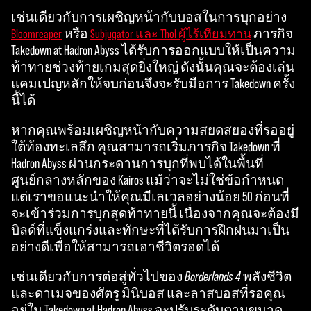
a
เช่นเดียวกับการเผชิญหน้ากับบอสในการบุกอย่าง
y
หรือ
ภารกิจ
Bloomreaper
Subjugator และ Thol ผู้ไร้เทียมทาน
Takedown at Hadron Abyss ได้รับการออกแบบให้เป็นความ
ท้าทายช่วงท้ายเกมสุดยิ่งใหญ่ ดังนั้นคุณจะต้องเล่น
By
แคมเปญหลักให้จบก่อนจึงจะรับมือการ Takedown ครั้ง
click
นี้ได้
ing
play,
หากคุณพร้อมเผชิญหน้ากับความสยดสยองที่รออยู่
you
ใต้ท้องทะเลลึก คุณสามารถเริ่มภารกิจ Takedown ที่
agre
Hadron Abyss ผ่านกระดานการบุกที่พบได้ในพื้นที่
e to
ศูนย์กลางหลักของ Kairos แม้ว่าจะไม่ใช่ข้อกำหนด
YouT
แต่เราขอแนะนำให้คุณมีเลเวลอย่างน้อย 50 ก่อนที่
ube'
จะเข้าร่วมการบุกสุดท้าทายนี้ เนื่องจากคุณจะต้องมี
s
บิลด์ที่แข็งแกร่งและทักษะที่ได้รับการฝึกฝนมาเป็น
priva
อย่างดีเพื่อให้สามารถเอาชีวิตรอดได้
cy
เช่นเดียวกับการต่อสู่ทั่วไปของ
Borderlands 4
พลังชีวิต
polic
และดาเมจของศัตรู มินิบอส และลาสบอสที่รอคุณ
y
อยู่ใน Takedown at Hadron Abyss จะปรับระดับตามขนาด