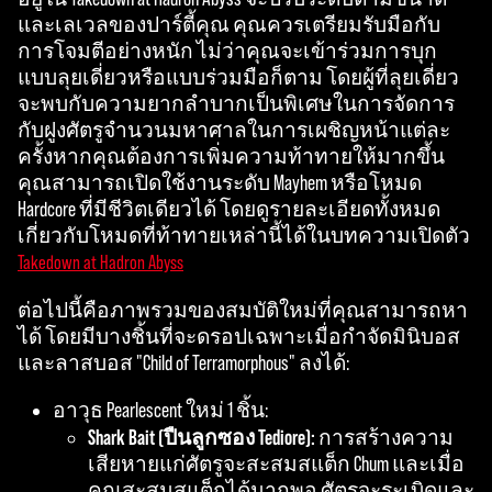
and
และเลเวลของปาร์ตี้คุณ คุณควรเตรียมรับมือกับ
the
การโจมตีอย่างหนัก ไม่ว่าคุณจะเข้าร่วมการบุก
tran
แบบลุยเดี่ยวหรือแบบร่วมมือก็ตาม โดยผู้ที่ลุยเดี่ยว
sfer
จะพบกับความยากลำบากเป็นพิเศษในการจัดการ
of
กับฝูงศัตรูจำนวนมหาศาลในการเผชิญหน้าแต่ละ
data
ครั้งหากคุณต้องการเพิ่มความท้าทายให้มากขึ้น
to
คุณสามารถเปิดใช้งานระดับ Mayhem หรือโหมด
Goog
Hardcore ที่มีชีวิตเดียวได้ โดยดูรายละเอียดทั้งหมด
le
เกี่ยวกับโหมดที่ท้าทายเหล่านี้ได้ในบทความเปิดตัว
serv
Takedown at Hadron Abyss
ers.
ต่อไปนี้คือภาพรวมของสมบัติใหม่ที่คุณสามารถหา
ได้ โดยมีบางชิ้นที่จะดรอปเฉพาะเมื่อกำจัดมินิบอส
และลาสบอส "Child of Terramorphous" ลงได้:
อาวุธ Pearlescent ใหม่ 1 ชิ้น:
Shark Bait (ปืนลูกซอง Tediore):
การสร้างความ
เสียหายแก่ศัตรูจะสะสมสแต็ก Chum และเมื่อ
คุณสะสมสแต็กได้มากพอ ศัตรูจะระเบิดและ