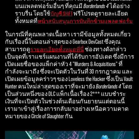
บนแพลตฟอร์มอื่นๆ ที่คุณมี
Borderlands 4
ได้อย่าง
ราบรื่น โดยใช้
ฟรีโปรดดูรายละเอียด
บัญชี SHiFT
ทั้งหมดที่
หน้าสนับสนุนการบันทึกข้ามแพลตฟอร์ม
ในกรณีที่คุณพลาดเนื้อหา เรามีข้อมูลทั้งหมดเกี่ยว
กับเรื่องนี้ในตอนล่าสุดของ Gearbox DevCast ซึ่งคุณ
สามารถดู
ช่องทางดังกล่าว
รายละเอียดทั้งหมดที่นี่
เป็นจุดที่เราแชร์แผนงานที่ได้รับการอัปเดต ซึ่งมีการ
เปิดเผยชื่อของแพ็กค่าหัว 4 "Murders & Acquisitions" ที่
กำลังจะมาถึง ซึ่งจะเปิดตัวในวันที่ 30 กรกฎาคม และ
เปิดเผยข้อมูลคร่าวๆ ของ Loveless the Hacker ซึ่งเป็น Vault
Hunter คนใหม่ล่าสุดของเราที่จะมายัง
Borderlands 4
โดย
เป็นส่วนหนึ่งของ DLC แพ็กเนื้อเรื่อง 2*** แบบชำระ
เงินที่จะเปิดตัวในช่วงต้นเดือนกันยายนแต่ตอนนี้
เรามาเข้าสู่เรื่องการกลับมาอย่างเหนือความคาด
หมายของ Circle of Slaughter กัน