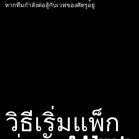
หากทีมกำลังต่อสู้กับเวฟของศัตรูอยู่
A
c
วิธีเริ่มแพ็ก
c
e