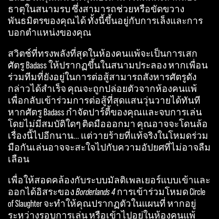
ธาตุในสนามรบ ซึ่งสามารถช่วยหรือขัดขวาง
พันธมิตรของคุณได้ ทั้งนี้ขึ้นอยู่กับการเล็งและการ
บอกตำแหน่งของคุณ
สวิตช์ที่ทรงพลังที่สุดในห้องคนแพ้จะเป็นการเสก
ศัตรู Badass ให้ปรากฏขึ้นในสนามประลอง หากเพื่อน
ร่วมทีมที่ยังอยู่ในการต่อสู้สามารถสังหารศัตรูดัง
กล่าวได้สำเร็จ คุณจะถูกปล่อยตัวจากห้องคนแพ้
เพื่อกลับเข้าร่วมการต่อสู้ที่สุดแสนวุ่นวายได้ทันที
หากศัตรู Badass กำจัดปาร์ตี้ของคุณและจบการเล่น
โดยไม่มีสมบัติใดๆ ติดมือออกมา คุณอาจจะโดนล้อ
เรื่องนี้ไปอีกนาน... แต่วายร้ายที่แท้จริงในโหมดร่วม
มือกันเล่นอาจจะสะใจไปกับความอัปยศที่ไม่อาจลืม
เลือน
เพื่อให้สอดคล้องกับระบบมัลติเพลเยอร์แบบเข้าและ
ออกได้อิสระของ
Borderlands 4
การเข้าร่วมโหมด Circle
of Slaughter จะทำให้คุณปรากฏตัวในแผนที่ หากอยู่
ระหว่างรอบการเล่น หรือเข้าไปอยู่ในห้องคนแพ้