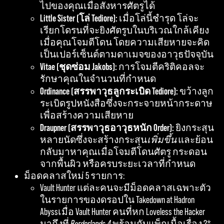
ไปของคุณเมื่อสังหารศัตรูได้
Little Sister (โล่ Tediore):
เมื่อโล่นี้ชำรุด โล่จะ
เรียกโดรนที่จะยิงศัตรูบในบริเวณใกล้เคียง
เมื่อคุณโจมตีโดน โดยความเสียหายจะคิด
เป็นเปอร์เซ็นต์ตามดาเมจของอาวุธปัจจุบัน
Vitae (ชุดซ่อม Jakobs):
การโจมตีคริติคอลจะ
รักษาคุณในจำนวนที่กำหนด
Ordinance (สรรพาวุธลูกระเบิด Tediore):
ขว้างลูก
ระเบิดรูปหนังสือซึ่งจะกระจายหน้ากระดาษ
เพื่อสร้างความเสียหาย
Draupner (สรรพาวุธอาวุธหนัก Order):
ยิงกระสุน
หลายนัดซึ่งจะสร้างกระสุน
เพิ่มขึ้น
และย้อน
กลับมาหาคุณเมื่อโจมตีโดนศัตรู กระดอน
จากพื้นผิว หรือครบระยะเวลาที่กำหนด
ม็อดคลาสใหม่ 5 รายการ:
Vault Hunter แต่ละคนจะมีม็อดคลาสเฉพาะตัว
ในรายการของดรอปใน Takedown at Hadron
Abyssเมื่อ Vault Hunter คนที่หก Loveless the Hacker
มาถึงที่
Borderlands 4
พร้อมกับแพ็กเนื้อเรื่อง 2*