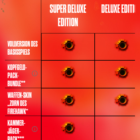
SUPER DELUXE
DELUXE EDITIO
EDITION
VOLLVERSION DES
BASISSPIELS
KOPFGELD-
PACK-
BUNDLE**
WAFFEN-SKIN
„ZORN DES
FIREHAWK“
KAMMER-
JÄGER-
PACK***