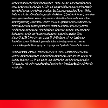
Der Kauf gewährt eine Lizenz für das digitale Produkt, die den Nutzungsbedingungen
sowie der Datenschutzrichtlinie im Spiel und auf www.take2games.com/legal sowie
www.take2games.com/privacy unterliegt. Der Zugang zu speziellen/Bonus-/Online-
Features, -Inhalten, -Dienstleistungen oder -Funktionen („Spezialfunktionen“) kann einen
einmalig verwendbaren Seriencode, eine zusätzliche Gebühr und/oder eine Online-
Kontoregistrierung (Mindestalter variiert) erfordern. Spezialfunktionen erfordern eine
Internetverbindung, sind möglicherweise nicht für alle Nutzer oder nicht jederzeit
verfügbar und können ohne Vorankündigung eingestellt, geändert oder zu anderen
Bedingungen gemäß den Nutzungsbedingungen angeboten werden. Siehe
https://bit.ly/2K-Online-Services-Status für die Verfügbarkeit von bestimmten
Spezialfunktionen. Ein Verstoß gegen die Nutzungsbedingungen kann zu einer
Einschränkung oder Beendigung des Zugangs zum Spiel oder Online-Konto führen.
©2025 Gearbox Software. Veröffentlicht von 2K Games. Entwickelt von Gearbox.
Gearbox, Borderlands und die dazugehörigen Borderlands-Logos sind alle Marken von
Gearbox Software, LLC. 2K und das 2K-Logo sind Marken von Take-Two Interactive
Software, Inc. Alle anderen Marken sind Eigentum ihrer jeweiligen Besitzer. Alle Rechte
vorbehalten.