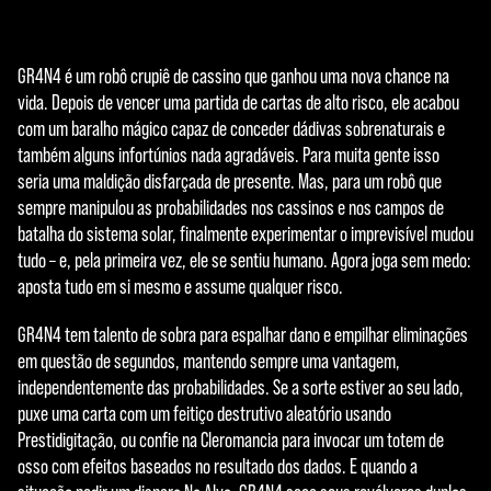
a
Accept
transferência
de dados para
& Play
GR4N4 é um robô crupiê de cassino que ganhou uma nova chance na
os servidores
vida. Depois de vencer uma partida de cartas de alto risco, ele acabou
do Google.
Ao clicar em
com um baralho mágico capaz de conceder dádivas sobrenaturais e
jogar, você
também alguns infortúnios nada agradáveis. Para muita gente isso
concorda com
seria uma maldição disfarçada de presente. Mas, para um robô que
a
política de
sempre manipulou as probabilidades nos cassinos e nos campos de
privacidade do
batalha do sistema solar, finalmente experimentar o imprevisível mudou
YouTube
e com
tudo – e, pela primeira vez, ele se sentiu humano. Agora joga sem medo:
a
aposta tudo em si mesmo e assume qualquer risco.
transferência
de dados para
GR4N4 tem talento de sobra para espalhar dano e empilhar eliminações
os servidores
em questão de segundos, mantendo sempre uma vantagem,
do Google.
independentemente das probabilidades. Se a sorte estiver ao seu lado,
puxe uma carta com um feitiço destrutivo aleatório usando
Prestidigitação, ou confie na Cleromancia para invocar um totem de
osso com efeitos baseados no resultado dos dados. E quando a