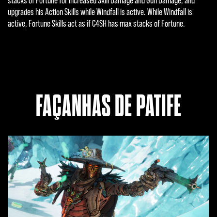
stacks of Fortune for increased Skill Damage and Gun Damage, and
upgrades his Action Skills while Windfall is active. While Windfall is
active, Fortune Skills act as if C4SH has max stacks of Fortune.
FAÇANHAS DE PATIFE