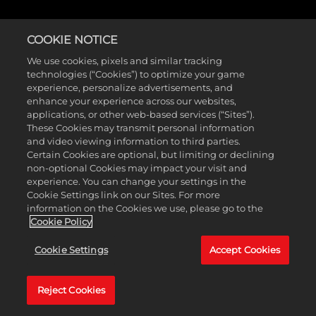
COOKIE NOTICE
We use cookies, pixels and similar tracking
technologies (“Cookies”) to optimize your game
experience, personalize advertisements, and
enhance your experience across our websites,
LUA SANGRENTA
applications, or other web-based services (“Sites”).
These Cookies may transmit personal information
Passivo
and video viewing information to third parties.
Certain Cookies are optional, but limiting or declining
non-optional Cookies may impact your visit and
1 ponto
experience. You can change your settings in the
Cookie Settings link on our Sites. For more
Sempre que GR4N4 realiza um acerto crítico em um inimigo, ele
information on the Cookies we use, please go to the
Cookie Policy
recebe aumento de chance de efeito elemental, dano de efeito
elemental e dano elemental.
Cookie Settings
Accept Cookies
Habilidade de sorte. Sempre que GR4N4 elimina um inimigo com
um acerto crítico, ele lança morteiros de fogo contra inimigos
Reject Cookies
próximos. Quanto mais acúmulos de sorte GR4N4 tiver, maior será