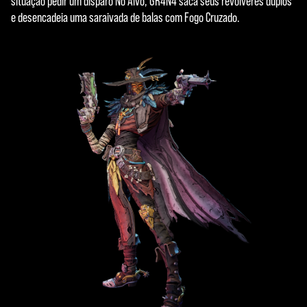
situação pedir um disparo No Alvo, GR4N4 saca seus revólveres duplos
e desencadeia uma saraivada de balas com Fogo Cruzado.