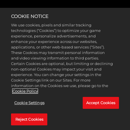
NECROSE
COOKIE NOTICE
We use cookies, pixels and similar tracking
Passivo
technologies (“Cookies”) to optimize your game
experience, personalize advertisements, and
5 pontos
enhance your experience across our websites,
applications, or other web-based services (“Sites”).
These Cookies may transmit personal information
A Vex causa mais dano corrosivo e mais dano de efeito de status
and video viewing information to third parties.
corrosivo.
Certain Cookies are optional, but limiting or declining
non-optional Cookies may impact your visit and
experience. You can change your settings in the
Cookie Settings link on our Sites. For more
information on the Cookies we use, please go to the
Cookie Policy
Cookie Settings
Accept Cookies
OBTENHA 2 NOVOS CAÇA-
HERANÇA
COMPRE
ARCAS JOGÁVEIS
AGORA
Reject Cookies
Apogeu