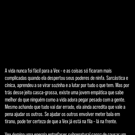
Ao clicar em
jogar, você
concorda com
a
política de
privacidade do
YouTube
e com
a
Accept
transferência
de dados para
& Play
A vida nunca foi fácil para a Vex – e as coisas só ficaram mais
os servidores
complicadas quando ela despertou seus poderes de ninfa. Sarcástica e
do Google.
Ao clicar em
cínica, aprendeu a se virar sozinha e a lutar por tudo o que tem. Mas por
jogar, você
trás desse jeito casca-grossa, existe uma jovem empática que sabe
concorda com
melhor do que ninguém como a vida adora pegar pesado com a gente.
a
política de
Mesmo achando que tudo vai dar errado, ela ainda acredita que vale a
privacidade do
pena ajudar os outros. Se ajudar os outros envolver meter bala em
YouTube
e com
tirano, pode ter certeza de que a Vex já está na fila – lá na frente.
a
transferência
Vex domina uma energia entrefases sobrenatural capaz de causar um