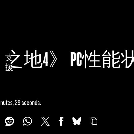
之地4》 PC性能
支
援
inutes, 29 seconds