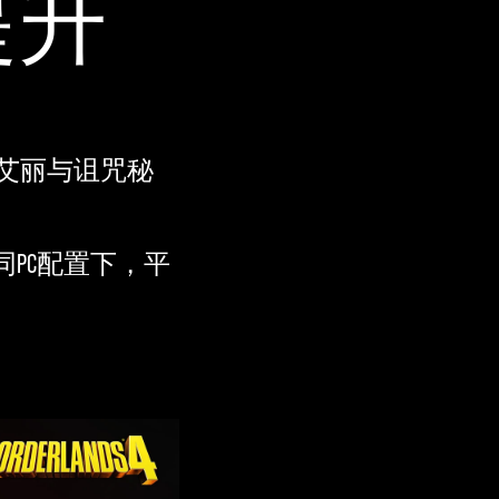
提升
野艾丽与诅咒秘
PC配置下，平