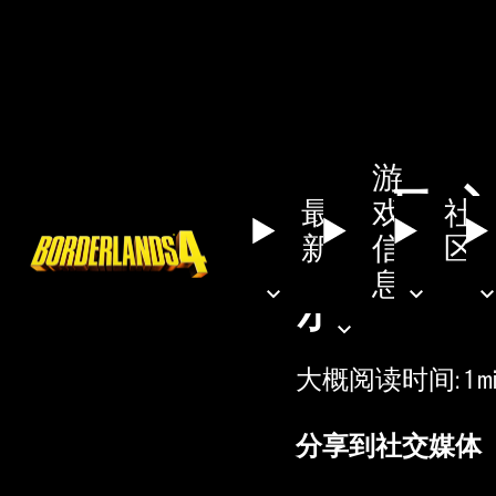
游
《无主
最
戏
社
新
信
区
新
息
大概阅读时间
1 m
分享到社交媒体