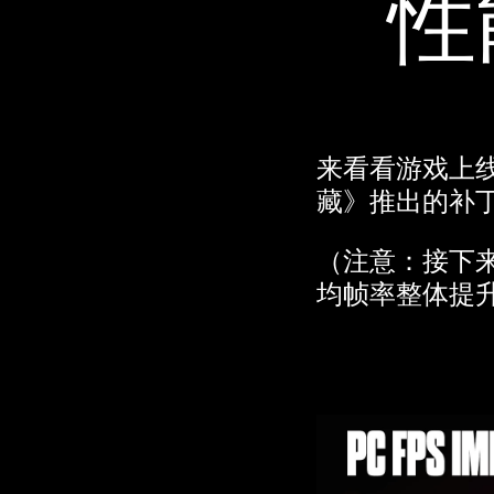
性
点击播
放，即意
味着你同
意
YouTube
来看看游戏上线
的隐私政
藏》推出的补
策
以及将
数据传输
（注意：接下来
至 Google
均帧率整体提升
服务器。