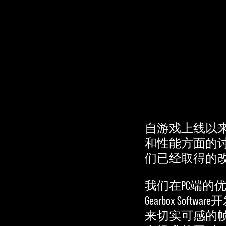
Accept
& Play
自游戏上线以
和性能方面的
点击播
们已经取得的
放，即意
味着你同
我们在PC端
意
YouTube
Gearbox 
的隐私政
来切实可感的
策
以及将